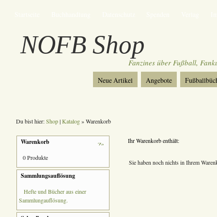
Startseite
Buchhandlung
Datenschutz
Spenden
Verlag
I
NOFB Shop
Fanzines über Fußball, Fan
Neue Artikel
Angebote
Fußballbüc
Du bist hier:
Shop
|
Katalog
» Warenkorb
Ihr Warenkorb enthält:
Warenkorb
0 Produkte
Sie haben noch nichts in Ihrem Waren
Sammlungsauflösung
Hefte und Bücher aus einer
Sammlungauflösung.