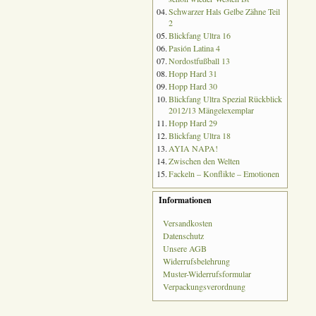
04.
Schwarzer Hals Gelbe Zähne Teil
2
05.
Blickfang Ultra 16
06.
Pasión Latina 4
07.
Nordostfußball 13
08.
Hopp Hard 31
09.
Hopp Hard 30
10.
Blickfang Ultra Spezial Rückblick
2012/13 Mängelexemplar
11.
Hopp Hard 29
12.
Blickfang Ultra 18
13.
AYIA NAPA!
14.
Zwischen den Welten
15.
Fackeln – Konflikte – Emotionen
Informationen
Versandkosten
Datenschutz
Unsere AGB
Widerrufsbelehrung
Muster-Widerrufsformular
Verpackungsverordnung