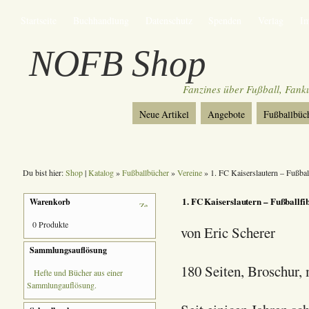
Startseite
Buchhandlung
Datenschutz
Spenden
Verlag
I
NOFB Shop
Fanzines über Fußball, Fan
Neue Artikel
Angebote
Fußballbüc
Du bist hier:
Shop
|
Katalog
»
Fußballbücher
»
Vereine
» 1. FC Kaiserslautern – Fußball
1. FC Kaiserslautern – Fußballfi
Warenkorb
0 Produkte
von Eric Scherer
Sammlungsauflösung
180 Seiten, Broschur,
Hefte und Bücher aus einer
Sammlungauflösung.