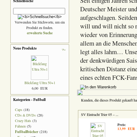
Seit einigen Jahren sc
Schnellsuche
Deutscher Meister und
aufgeschlagen. Seitdem
Verwenden Sie Stichworte, um ein
will und will nicht so
Produkt zu finden.
erweiterte Suche
wieder von Erinnerunge
allem an die Menschen
Neue Produkte
legt alles lahm… Unse
der denkwürdigen Sais
kritischen Distanz ein
eines echten FCK-Fan
Blickfang Ultra 50+1
6,00 EUR
Kategorien - Fußball
Kunden, die dieses Produkt gekauft ha
Caps
(18)
SV Eintracht Trier 05 – ...
CDs & DVDs
(28)
Crazy Hats
(3)
Preis:
Fahnen
(5)
13,99 EUR
Fußballbücher
(218)