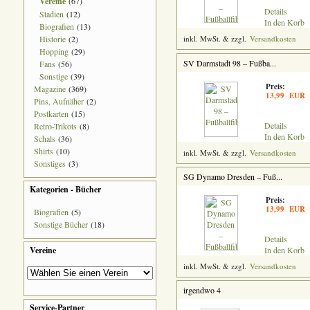
Vereine
(67)
Details
Stadien
(12)
In den Korb
Biografien
(13)
Historie
(2)
inkl. MwSt. & zzgl.
Versandkosten
Hopping
(29)
SV Darmstadt 98 – Fußba...
Fans
(56)
Sonstige
(39)
Preis:
Magazine
(369)
13,99 EUR
Pins, Aufnäher
(2)
Postkarten
(15)
Details
Retro-Trikots
(8)
In den Korb
Schals
(36)
Shirts
(10)
inkl. MwSt. & zzgl.
Versandkosten
Sonstiges
(3)
SG Dynamo Dresden – Fuß...
Kategorien - Bücher
Preis:
13,99 EUR
Biografien
(5)
Sonstige Bücher
(18)
Details
Vereine
In den Korb
inkl. MwSt. & zzgl.
Versandkosten
irgendwo 4
Service-Partner