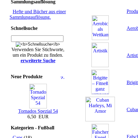
Sammlungsauflösung
Produ
Hefte und Bücher aus einer
Sammlungauflösung.
Schnellsuche
Aerob
Verwenden Sie Stichworte,
um ein Produkt zu finden.
Artist
erweiterte Suche
Neue Produkte
Brigi
Cuban
Tornados Spezial 54
6,50 EUR
Kategorien - Fußball
Falsc
Caps
(18)