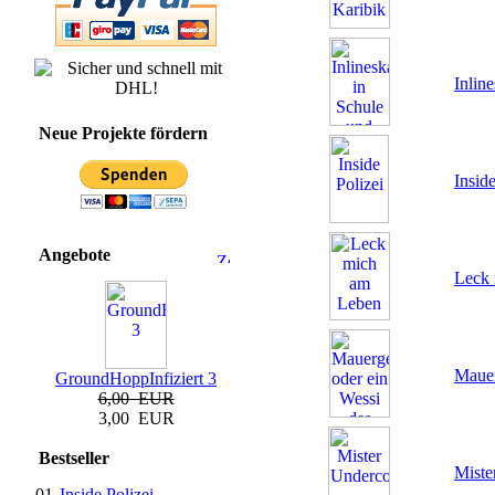
Inlin
Neue Projekte fördern
Inside
Angebote
Leck
Mauer
GroundHoppInfiziert 3
6,00 EUR
3,00 EUR
Bestseller
Miste
01.
Inside Polizei