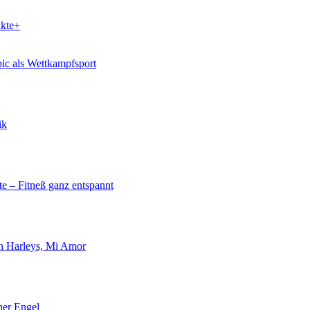
kte+
ic als Wettkampfsport
ik
tte – Fitneß ganz entspannt
 Harleys, Mi Amor
her Engel