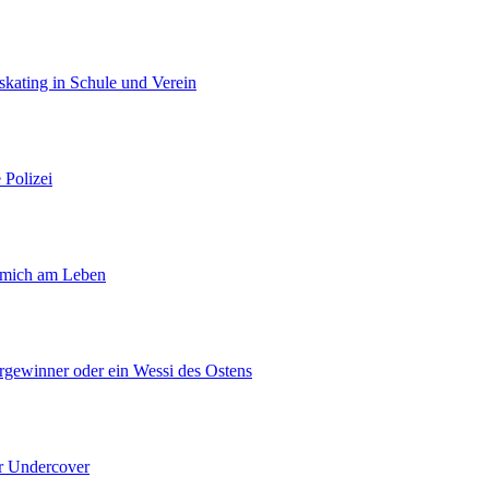
eskating in Schule und Verein
 Polizei
 mich am Leben
gewinner oder ein Wessi des Ostens
r Undercover