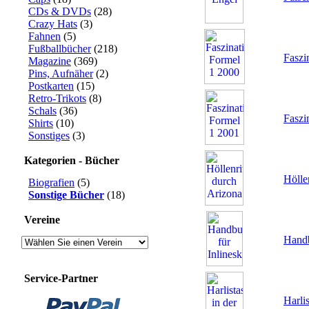
CDs & DVDs
(28)
Crazy Hats
(3)
Fahnen
(5)
Fußballbücher
(218)
Faszi
Magazine
(369)
Pins, Aufnäher
(2)
Postkarten
(15)
Retro-Trikots
(8)
Schals
(36)
Faszi
Shirts
(10)
Sonstiges
(3)
Kategorien - Bücher
Hölle
Biografien
(5)
Sonstige Bücher
(18)
Vereine
Handb
Service-Partner
Harlis