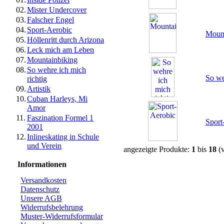
02.
Mister Undercover
03.
Falscher Engel
04.
Sport-Aerobic
Mount
05.
Höllenritt durch Arizona
06.
Leck mich am Leben
07.
Mountainbiking
08.
So wehre ich mich
So we
richtig
09.
Artistik
10.
Cuban Harleys, Mi
Amor
11.
Faszination Formel 1
Sport
2001
12.
Inlineskating in Schule
und Verein
angezeigte Produkte:
1
bis
18
(
Informationen
Versandkosten
Datenschutz
Unsere AGB
Widerrufsbelehrung
Muster-Widerrufsformular