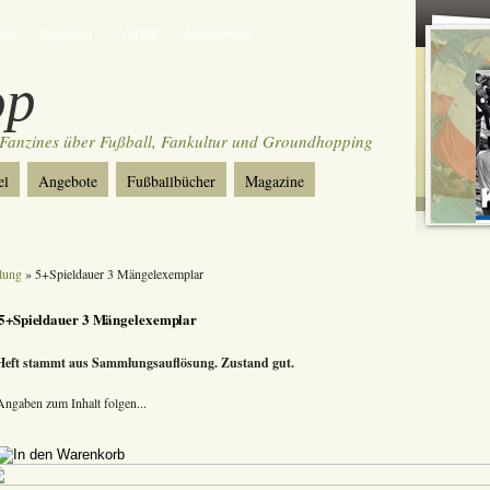
utz
Spenden
Verlag
Impressum
op
Fanzines über Fußball, Fankultur und Groundhopping
el
Angebote
Fußballbücher
Magazine
lung
» 5+Spieldauer 3 Mängelexemplar
5+Spieldauer 3 Mängelexemplar
Heft stammt aus Sammlungsauflösung. Zustand gut.
Angaben zum Inhalt folgen...