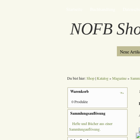
Startseite
Buchhandlung
Datensch
NOFB Sh
Neue Artik
Du bist hier:
Shop
|
Katalog
»
Magazine
»
Samm
Warenkorb
0 Produkte
Sammlungsauflösung
Hefte und Bücher aus einer
Sammlungauflösung.