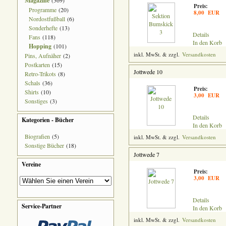
Magazine
(369)
Preis:
Programme
(20)
8,00 EUR
Nordostfußball
(6)
Sonderhefte
(13)
Details
Fans
(118)
In den Korb
Hopping
(101)
inkl. MwSt. & zzgl.
Versandkosten
Pins, Aufnäher
(2)
Postkarten
(15)
Jottwede 10
Retro-Trikots
(8)
Schals
(36)
Preis:
Shirts
(10)
3,00 EUR
Sonstiges
(3)
Details
Kategorien - Bücher
In den Korb
Biografien
(5)
inkl. MwSt. & zzgl.
Versandkosten
Sonstige Bücher
(18)
Jottwede 7
Vereine
Preis:
3,00 EUR
Details
Service-Partner
In den Korb
inkl. MwSt. & zzgl.
Versandkosten