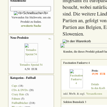
insgesamt elf europäi
Schnellsuche
besucht, wobei natürl
sind. Die weitere Länd
Verwenden Sie Stichworte, um ein
Partien an, gefolgt vo
Produkt zu finden.
erweiterte Suche
Partien aus Belgien, 
Slowenien.
Neue Produkte
Kunden, die dieses Produkt gekauft ha
Faszination Fankurve 4
Tornados Spezial 54
6,50 EUR
Preis:
19,90 EUR
Kategorien - Fußball
Details
Caps
(18)
In den Korb
CDs & DVDs
(28)
inkl. MwSt. & zzgl.
Versandkosten
Crazy Hats
(3)
Fahnen
(5)
Sektion Bumskick 3
Fußballbücher
(218)