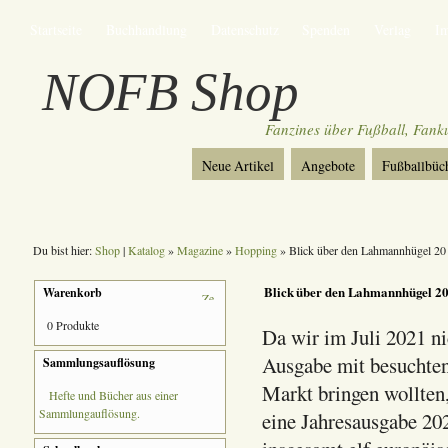
Startseite
Buchhandlung
Datenschutz
Spenden
Verlag
I
NOFB Shop
Fanzines über Fußball, Fan
Neue Artikel
Angebote
Fußballbüc
Du bist hier:
Shop
|
Katalog
»
Magazine
»
Hopping
» Blick über den Lahmannhügel 20
Blick über den Lahmannhügel 2
Warenkorb
0 Produkte
Da wir im Juli 2021 nic
Ausgabe mit besuchten
Sammlungsauflösung
Markt bringen wollten
Hefte und Bücher aus einer
Sammlungauflösung.
eine Jahresausgabe 202