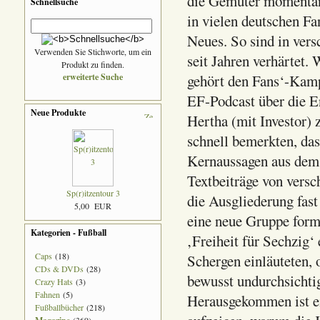
die Gemüter momentan 
Schnellsuche
in vielen deutschen Fa
Neues. So sind in ver
Verwenden Sie Stichworte, um ein
seit Jahren verhärtet. 
Produkt zu finden.
erweiterte Suche
gehört den Fans‘-Kam
EF-Podcast über die E
Neue Produkte
Hertha (mit Investor) 
schnell bemerkten, das
Kernaussagen aus dem 
Textbeiträge von vers
Sp(r)itzentour 3
die Ausgliederung fast
5,00 EUR
eine neue Gruppe form
Kategorien - Fußball
‚Freiheit für Sechzig‘
Caps
(18)
Schergen einläuteten,
CDs & DVDs
(28)
bewusst undurchsichti
Crazy Hats
(3)
Fahnen
(5)
Herausgekommen ist ei
Fußballbücher
(218)