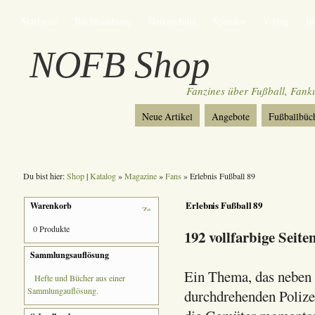
Startseite
Buchhandlung
Datenschutz
Spenden
Verlag
I
NOFB Shop
Fanzines über Fußball, Fan
Neue Artikel
Angebote
Fußballbüc
Du bist hier:
Shop
|
Katalog
»
Magazine
»
Fans
» Erlebnis Fußball 89
Erlebnis Fußball 89
Warenkorb
0 Produkte
192 vollfarbige Seit
Sammlungsauflösung
Ein Thema, das neben
Hefte und Bücher aus einer
Sammlungauflösung.
durchdrehenden Polizei