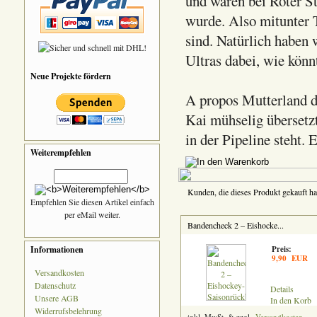
und waren bei Roter S
wurde. Also mitunter 
sind. Natürlich haben
Ultras dabei, wie kön
Neue Projekte fördern
A propos Mutterland de
Kai mühselig übersetz
in der Pipeline steht. 
Weiterempfehlen
Kunden, die dieses Produkt gekauft ha
Empfehlen Sie diesen Artikel einfach
per eMail weiter.
Bandencheck 2 – Eishocke...
Informationen
Preis:
9,90 EUR
Versandkosten
Datenschutz
Details
Unsere AGB
In den Korb
Widerrufsbelehrung
inkl. MwSt. & zzgl.
Versandkosten