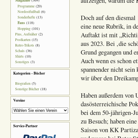
aufzeigen, warum die K
Magazine
(369)
Programme
(20)
Nordostfußball
(6)
Doch auf den diesmal 1
Sonderhefte
(13)
Fans
(118)
eine neue Rubrik, in d
Hopping
(101)
Auftakt ist mit „Richt
Pins, Aufnäher
(2)
Postkarten
(15)
aus 2023. Bei ‚die sch
Retro-Trikots
(8)
Grund gegangen und er
Schals
(36)
Shirts
(10)
Auch wenn es schon etw
Sonstiges
(3)
spannender nicht sein
Kategorien - Bücher
wir über den Dreikamp
Biografien
(5)
Sonstige Bücher
(18)
Haben außerdem von Ul
Vereine
dasösterreichische Po
bei dem 50-jährigen-J
zu Besuch; haben eine
Service-Partner
Saison von KK Partiza