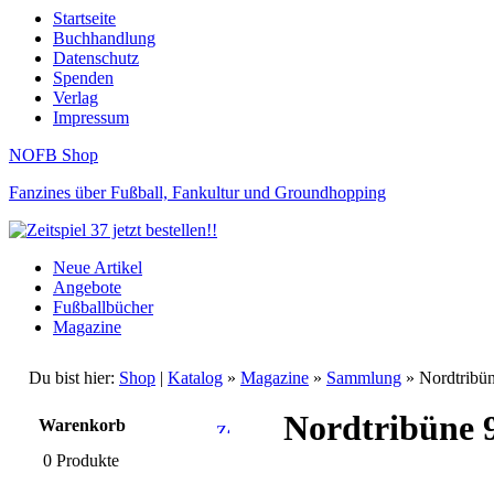
Startseite
Buchhandlung
Datenschutz
Spenden
Verlag
Impressum
NOFB Shop
Fanzines über Fußball, Fankultur und Groundhopping
Neue Artikel
Angebote
Fußballbücher
Magazine
Du bist hier:
Shop
|
Katalog
»
Magazine
»
Sammlung
» Nordtribü
Nordtribüne 
Warenkorb
0 Produkte