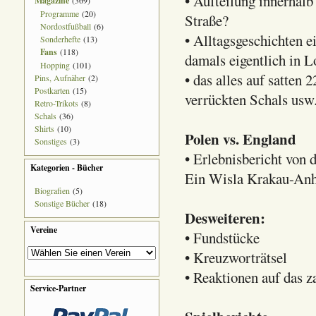
• Aufteilung innerhalb
Magazine
(369)
Programme
(20)
Straße?
Nordostfußball
(6)
• Alltagsgeschichten 
Sonderhefte
(13)
Fans
(118)
damals eigentlich in 
Hopping
(101)
• das alles auf satten 
Pins, Aufnäher
(2)
Postkarten
(15)
verrückten Schals usw
Retro-Trikots
(8)
Schals
(36)
Shirts
(10)
Polen vs. England
Sonstiges
(3)
• Erlebnisbericht von
Kategorien - Bücher
Ein Wisla Krakau-Anhä
Biografien
(5)
Sonstige Bücher
(18)
Desweiteren:
Vereine
• Fundstücke
• Kreuzworträtsel
• Reaktionen auf das z
Service-Partner