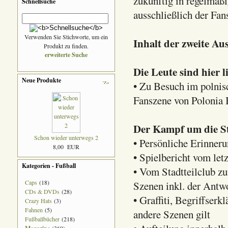
zukünftig in regelmäß
Schnellsuche
ausschließlich der Fan
Verwenden Sie Stichworte, um ein
Inhalt der zweite Au
Produkt zu finden.
erweiterte Suche
Die Leute sind hier l
Neue Produkte
• Zu Besuch im polnis
Fanszene von Polonia
Der Kampf um die St
Schon wieder unterwegs 2
• Persönliche Erinneru
8,00 EUR
• Spielbericht vom let
Kategorien - Fußball
• Vom Stadtteilclub z
Caps
(18)
Szenen inkl. der Antwo
CDs & DVDs
(28)
• Graffiti, Begriffser
Crazy Hats
(3)
Fahnen
(5)
andere Szenen gilt
Fußballbücher
(218)