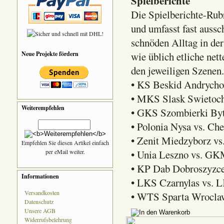
Spielberichte
Die Spielberichte-Rubr
und umfasst fast aussc
schnöden Alltag in der
Neue Projekte fördern
wie üblich etliche net
den jeweiligen Szenen. 
• KS Beskid Andrych
• MKS Slask Swietoch
Weiterempfehlen
• GKS Szombierki By
• Polonia Nysa vs. Ch
• Zenit Miedzyborz vs
Empfehlen Sie diesen Artikel einfach
per eMail weiter.
• Unia Leszno vs. GK
• KP Dab Dobroszyzce
Informationen
• LKS Czarnylas vs. 
Versandkosten
• WTS Sparta Wroclaw
Datenschutz
Unsere AGB
Widerrufsbelehrung