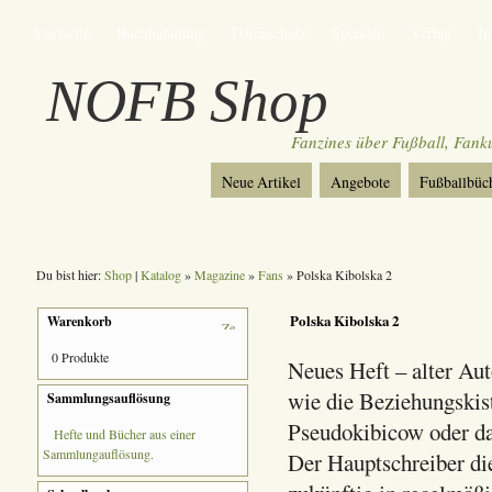
Startseite
Buchhandlung
Datenschutz
Spenden
Verlag
I
NOFB Shop
Fanzines über Fußball, Fan
Neue Artikel
Angebote
Fußballbüc
Du bist hier:
Shop
|
Katalog
»
Magazine
»
Fans
» Polska Kibolska 2
Polska Kibolska 2
Warenkorb
0 Produkte
Neues Heft – alter Au
wie die Beziehungskist
Sammlungsauflösung
Pseudokibicow oder da
Hefte und Bücher aus einer
Sammlungauflösung.
Der Hauptschreiber die