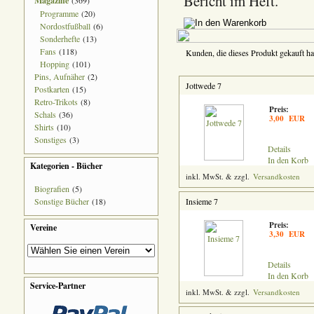
Bericht im Heft.
Magazine
(369)
Programme
(20)
Nordostfußball
(6)
Sonderhefte
(13)
Fans
(118)
Kunden, die dieses Produkt gekauft ha
Hopping
(101)
Pins, Aufnäher
(2)
Jottwede 7
Postkarten
(15)
Retro-Trikots
(8)
Preis:
Schals
(36)
3,00 EUR
Shirts
(10)
Sonstiges
(3)
Details
In den Korb
Kategorien - Bücher
inkl. MwSt. & zzgl.
Versandkosten
Biografien
(5)
Sonstige Bücher
(18)
Insieme 7
Preis:
Vereine
3,30 EUR
Details
In den Korb
Service-Partner
inkl. MwSt. & zzgl.
Versandkosten