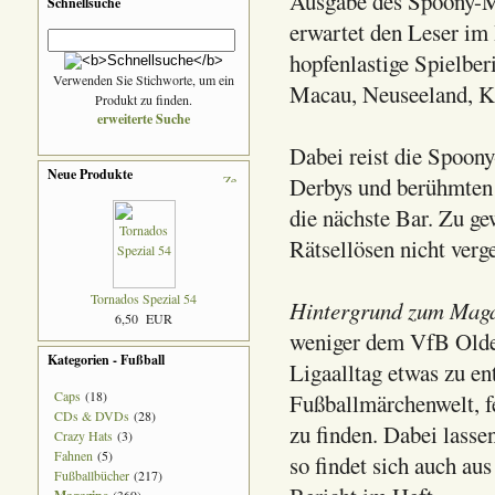
Ausgabe des Spoony-Ma
Schnellsuche
erwartet den Leser im 
hopfenlastige Spielber
Verwenden Sie Stichworte, um ein
Macau, Neuseeland, Ku
Produkt zu finden.
erweiterte Suche
Dabei reist die Spoony
Neue Produkte
Derbys und berühmten 
die nächste Bar. Zu ge
Rätsellösen nicht verg
Tornados Spezial 54
Hintergrund zum Maga
6,50 EUR
weniger dem VfB Olde
Kategorien - Fußball
Ligaalltag etwas zu en
Caps
(18)
Fußballmärchenwelt, f
CDs & DVDs
(28)
zu finden. Dabei lasse
Crazy Hats
(3)
Fahnen
(5)
so findet sich auch au
Fußballbücher
(217)