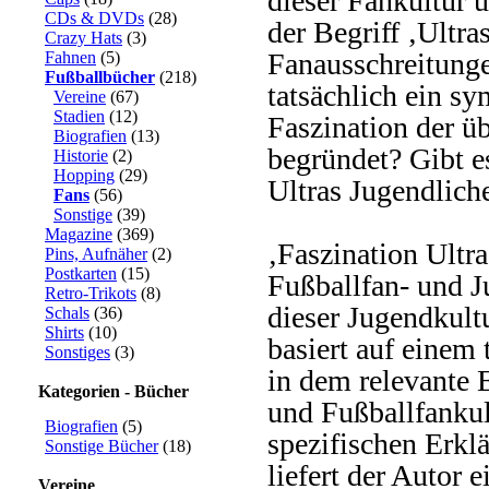
dieser Fankultur 
CDs & DVDs
(28)
der Begriff ‚Ultr
Crazy Hats
(3)
Fanausschreitunge
Fahnen
(5)
Fußballbücher
(218)
tatsächlich ein sy
Vereine
(67)
Stadien
(12)
Faszination der 
Biografien
(13)
begründet? Gibt e
Historie
(2)
Hopping
(29)
Ultras Jugendlich
Fans
(56)
Sonstige
(39)
Magazine
(369)
‚Faszination Ultr
Pins, Aufnäher
(2)
Postkarten
(15)
Fußballfan- und J
Retro-Trikots
(8)
dieser Jugendkult
Schals
(36)
Shirts
(10)
basiert auf einem
Sonstiges
(3)
in dem relevante 
Kategorien - Bücher
und Fußballfankul
Biografien
(5)
spezifischen Erkl
Sonstige Bücher
(18)
liefert der Autor
Vereine