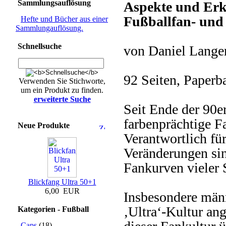
Sammlungsauflösung
Aspekte und Erk
Fußballfan- und
Hefte und Bücher aus einer
Sammlungauflösung.
Schnellsuche
von Daniel Lange
92 Seiten, Paperb
Verwenden Sie Stichworte,
um ein Produkt zu finden.
erweiterte Suche
Seit Ende der 90e
farbenprächtige F
Neue Produkte
Verantwortlich fü
Veränderungen sin
Fankurven vieler 
Blickfang Ultra 50+1
6,00 EUR
Insbesondere männ
‚Ultra‘-Kultur an
Kategorien - Fußball
Caps
(18)