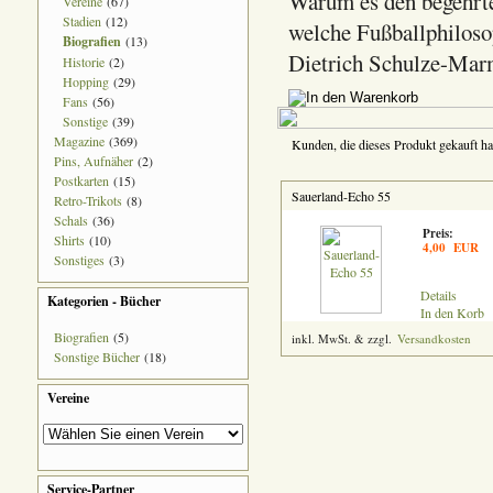
Warum es den begehrte
Vereine
(67)
Stadien
(12)
welche Fußballphiloso
Biografien
(13)
Dietrich Schulze-Marm
Historie
(2)
Hopping
(29)
Fans
(56)
Sonstige
(39)
Magazine
(369)
Kunden, die dieses Produkt gekauft ha
Pins, Aufnäher
(2)
Postkarten
(15)
Sauerland-Echo 55
Retro-Trikots
(8)
Schals
(36)
Preis:
Shirts
(10)
4,00 EUR
Sonstiges
(3)
Details
Kategorien - Bücher
In den Korb
Biografien
(5)
inkl. MwSt. & zzgl.
Versandkosten
Sonstige Bücher
(18)
Vereine
Service-Partner