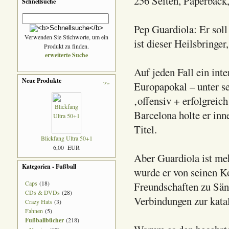
256 Seiten, Paperback,
Schnellsuche
Pep Guardiola: Er sol
Verwenden Sie Stichworte, um ein
ist dieser Heilsbringe
Produkt zu finden.
erweiterte Suche
Auf jeden Fall ein in
Neue Produkte
Europapokal – unter s
‚offensiv + erfolgreich
Barcelona holte er inn
Titel.
Blickfang Ultra 50+1
6,00 EUR
Aber Guardiola ist meh
Kategorien - Fußball
wurde er von seinen Ko
Caps
(18)
Freundschaften zu Säng
CDs & DVDs
(28)
Verbindungen zur kata
Crazy Hats
(3)
Fahnen
(5)
Fußballbücher
(218)