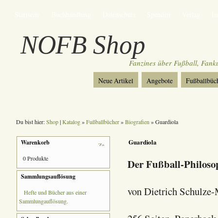
Startseite
Buchhandlung
Datenschutz
Spenden
Verlag
I
NOFB Shop
Fanzines über Fußball, Fan
Neue Artikel
Angebote
Fußballbüc
Du bist hier:
Shop
|
Katalog
»
Fußballbücher
»
Biografien
» Guardiola
Guardiola
Warenkorb
0 Produkte
Der Fußball-Philoso
Sammlungsauflösung
von Dietrich Schulze
Hefte und Bücher aus einer
Sammlungauflösung.