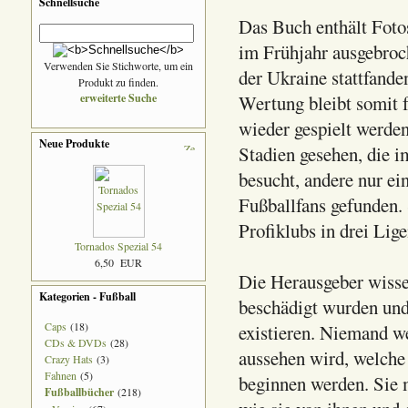
Schnellsuche
Das Buch enthält Fotos
im Frühjahr ausgebroch
Verwenden Sie Stichworte, um ein
der Ukraine stattfande
Produkt zu finden.
erweiterte Suche
Wertung bleibt somit f
wieder gespielt werden
Neue Produkte
Stadien gesehen, die 
besucht, andere nur e
Fußballfans gefunden. 
Profiklubs in drei Lige
Tornados Spezial 54
6,50 EUR
Die Herausgeber wisse
Kategorien - Fußball
beschädigt wurden und
Caps
(18)
existieren. Niemand we
CDs & DVDs
(28)
aussehen wird, welche
Crazy Hats
(3)
Fahnen
(5)
beginnen werden. Sie m
Fußballbücher
(218)