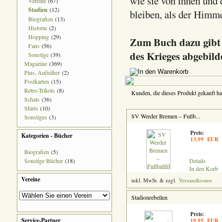
wie sie von ihnen und
Vereine
(67)
Stadien
(12)
bleiben, als der Himme
Biografien
(13)
Historie
(2)
Hopping
(29)
Zum Buch dazu gibt e
Fans
(56)
des Krieges abgebilde
Sonstige
(39)
Magazine
(369)
Pins, Aufnäher
(2)
Postkarten
(15)
Retro-Trikots
(8)
Kunden, die dieses Produkt gekauft ha
Schals
(36)
Shirts
(10)
SV Werder Bremen – Fußb...
Sonstiges
(3)
Preis:
Kategorien - Bücher
13,99 EUR
Biografien
(5)
Sonstige Bücher
(18)
Details
In den Korb
Vereine
inkl. MwSt. & zzgl.
Versandkosten
Stadionrebellen
Preis:
Service-Partner
19,95 EUR