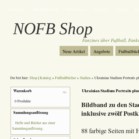
Startseite
Buchhandlung
Datenschutz
Spenden
Verlag
I
NOFB Shop
Fanzines über Fußball, Fan
Neue Artikel
Angebote
Fußballbüc
Du bist hier:
Shop
|
Katalog
»
Fußballbücher
»
Stadien
» Ukrainian Stadium Portraits p
Ukrainian Stadium Portraits plus
Warenkorb
0 Produkte
Bildband zu den Sta
inklusive zwölf Post
Sammlungsauflösung
Hefte und Bücher aus einer
Sammlungauflösung.
88 farbige Seiten mit 