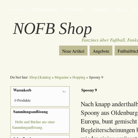
Startseite
Buchhandlung
Datenschutz
Spenden
Verlag
I
NOFB Shop
Fanzines über Fußball, Fan
Neue Artikel
Angebote
Fußballbüc
Du bist hier:
Shop
|
Katalog
»
Magazine
»
Hopping
» Spoony 9
Spoony 9
Warenkorb
0 Produkte
Nach knapp anderthalb
Spoony aus Oldenburg.
Sammlungsauflösung
Europa, bunt gemisch
Hefte und Bücher aus einer
Sammlungauflösung.
Begleiterscheinungen b