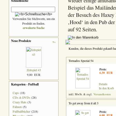
wieder einige amüsan
Schnellsuche
Beispiel das Mailände
der Besuch des Haxey 
Verwenden Sie Stichworte, um ein
‚Hood‘ in den Pub der 
Produkt zu finden.
erweiterte Suche
auf 92 Seiten.
Neue Produkte
Kunden, die dieses Produkt gekauft ha
Tornados Spezial 54
Preis:
Zeitspiel 43
6,50 EUR
9,80 EUR
Details
Kategorien - Fußball
In den Korb
Caps
(18)
inkl. MwSt. & zzgl.
Versandkosten
CDs & DVDs
(28)
Crazy Hats
(3)
To get away from it all 3
Fahnen
(5)
Fußballbücher
(218)
Preis:
6,00 EUR