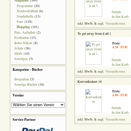
Magazine
(369)
Programme
(20)
Nordostfußball
(6)
Details
Sonderhefte
(13)
In den Korb
Fans
(118)
inkl. MwSt. & zzgl.
Versandkosten
Hopping
(101)
Pins, Aufnäher
(2)
To get away from it all 1
Postkarten
(15)
Retro-Trikots
(8)
Preis:
4,50 EUR
Schals
(36)
Shirts
(10)
Sonstiges
(3)
Details
In den Korb
Kategorien - Bücher
inkl. MwSt. & zzgl.
Versandkosten
Biografien
(5)
Kurvenkratzer 16
Sonstige Bücher
(18)
Preis:
Vereine
4,00 EUR
Details
In den Korb
Service-Partner
inkl. MwSt. & zzgl.
Versandkosten