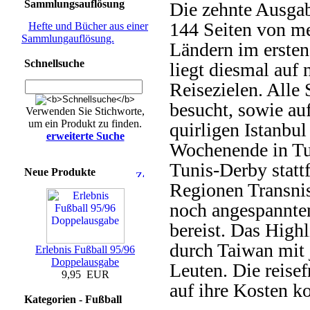
Sammlungsauflösung
Die zehnte Ausgab
144 Seiten von me
Hefte und Bücher aus einer
Sammlungauflösung.
Ländern im ersten
Schnellsuche
liegt diesmal auf 
Reisezielen. Alle
besucht, sowie a
Verwenden Sie Stichworte,
um ein Produkt zu finden.
quirligen Istanbul
erweiterte Suche
Wochenende in Tun
Tunis-Derby statt
Neue Produkte
Regionen Transni
noch angespannten
bereist. Das Highl
durch Taiwan mit
Erlebnis Fußball 95/96
Doppelausgabe
Leuten. Die reise
9,95 EUR
auf ihre Kosten 
Kategorien - Fußball