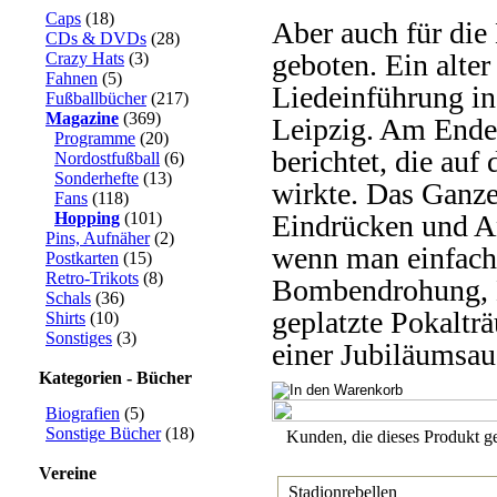
Caps
(18)
Aber auch für die
CDs & DVDs
(28)
geboten. Ein alter
Crazy Hats
(3)
Fahnen
(5)
Liedeinführung in
Fußballbücher
(217)
Magazine
(369)
Leipzig. Am Ende
Programme
(20)
berichtet, die auf
Nordostfußball
(6)
Sonderhefte
(13)
wirkte. Das Ganze
Fans
(118)
Hopping
(101)
Eindrücken und An
Pins, Aufnäher
(2)
wenn man einfach
Postkarten
(15)
Retro-Trikots
(8)
Bombendrohung, Mi
Schals
(36)
geplatzte Pokalträ
Shirts
(10)
Sonstiges
(3)
einer Jubiläumsau
Kategorien - Bücher
Biografien
(5)
Sonstige Bücher
(18)
Kunden, die dieses Produkt ge
Vereine
Stadionrebellen