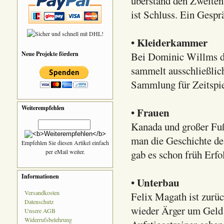
überstand den Zweiten
ist Schluss. Ein Gespr
Kleiderkammer
•
Neue Projekte fördern
Bei Dominic Willms dr
sammelt ausschließlich
Sammlung für Zeitspie
Weiterempfehlen
Frauen
•
Kanada und großer Fuß
man die Geschichte de
Empfehlen Sie diesen Artikel einfach
per eMail weiter.
gab es schon früh Erfo
Informationen
Unterbau
•
Versandkosten
Felix Magath ist zurü
Datenschutz
wieder Ärger um Geld 
Unsere AGB
Widerrufsbelehrung