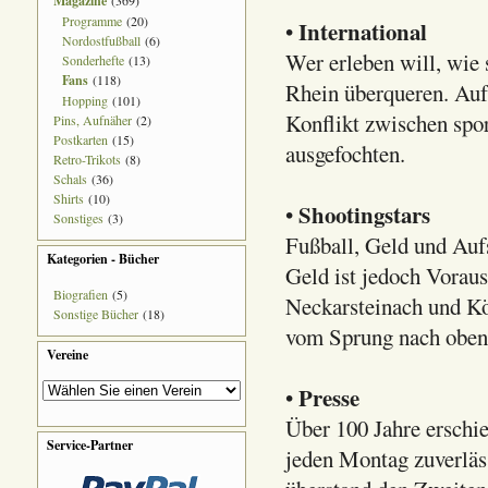
Magazine
(369)
Programme
(20)
International
•
Nordostfußball
(6)
Wer erleben will, wie 
Sonderhefte
(13)
Fans
(118)
Rhein überqueren. Auf
Hopping
(101)
Konflikt zwischen spor
Pins, Aufnäher
(2)
Postkarten
(15)
ausgefochten.
Retro-Trikots
(8)
Schals
(36)
Shirts
(10)
Shootingstars
•
Sonstiges
(3)
Fußball, Geld und Auf
Kategorien - Bücher
Geld ist jedoch Voraus
Biografien
(5)
Neckarsteinach und Köl
Sonstige Bücher
(18)
vom Sprung nach oben
Vereine
Presse
•
Über 100 Jahre erschie
Service-Partner
jeden Montag zuverläss