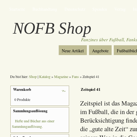
Startseite
Buchhandlung
Datenschutz
Spenden
Verlag
I
NOFB Shop
Fanzines über Fußball, Fan
Neue Artikel
Angebote
Fußballbüc
Du bist hier:
Shop
|
Katalog
»
Magazine
»
Fans
» Zeitspiel 41
Zeitspiel 41
Warenkorb
0 Produkte
Zeitspiel ist das Maga
im Fußball, die in der
Sammlungsauflösung
Berücksichtigung finde
Hefte und Bücher aus einer
Sammlungauflösung.
die „gute alte Zeit“ zu