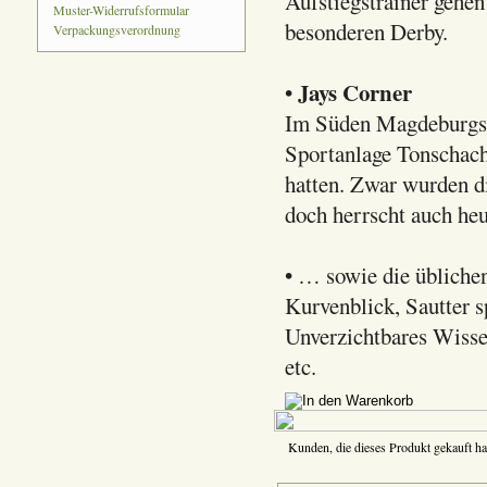
Aufstiegstrainer gehen
Muster-Widerrufsformular
besonderen Derby.
Verpackungsverordnung
Jays Corner
•
Im Süden Magdeburgs z
Sportanlage Tonschach
hatten. Zwar wurden di
doch herrscht auch he
• … sowie die übliche
Kurvenblick, Sautter s
Unverzichtbares Wiss
etc.
Kunden, die dieses Produkt gekauft ha