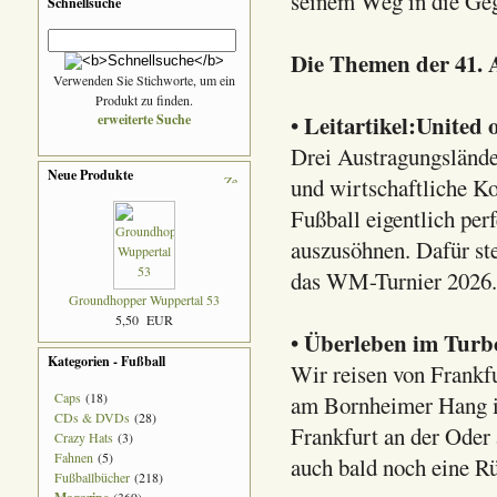
seinem Weg in die Ge
Schnellsuche
Die Themen der 41. 
Verwenden Sie Stichworte, um ein
Produkt zu finden.
Leitartikel:United
erweiterte Suche
•
Drei Austragungsländer
Neue Produkte
und wirtschaftliche Ko
Fußball eigentlich pe
auszusöhnen. Dafür ste
das WM-Turnier 2026.
Groundhopper Wuppertal 53
5,50 EUR
Überleben im Turb
•
Kategorien - Fußball
Wir reisen von Frankf
Caps
(18)
am Bornheimer Hang in
CDs & DVDs
(28)
Frankfurt an der Oder
Crazy Hats
(3)
Fahnen
(5)
auch bald noch eine 
Fußballbücher
(218)