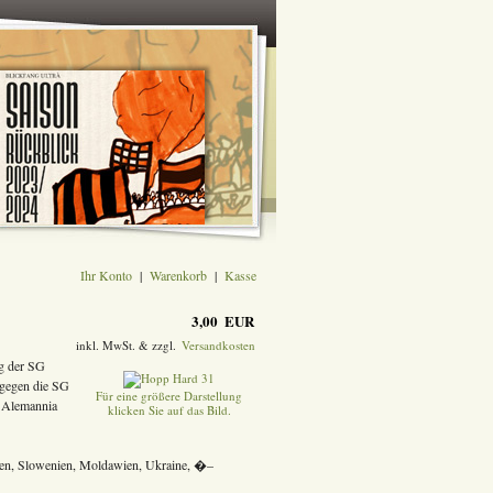
Ihr Konto
|
Warenkorb
|
Kasse
3,00 EUR
inkl. MwSt. & zzgl.
Versandkosten
eg der SG
 gegen die SG
Für eine größere Darstellung
n Alemannia
klicken Sie auf das Bild.
chien, Slowenien, Moldawien, Ukraine, �–