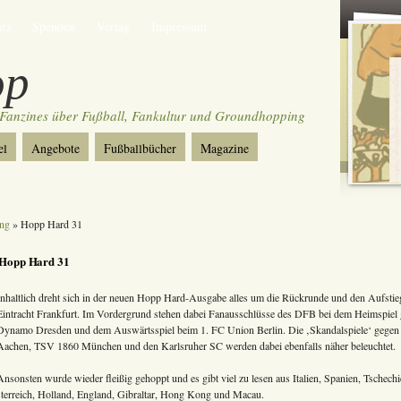
utz
Spenden
Verlag
Impressum
op
Fanzines über Fußball, Fankultur und Groundhopping
el
Angebote
Fußballbücher
Magazine
ng
» Hopp Hard 31
Hopp Hard 31
Inhaltlich dreht sich in der neuen Hopp Hard-Ausgabe alles um die Rückrunde und den Aufsti
Eintracht Frankfurt. Im Vordergrund stehen dabei Fanausschlüsse des DFB bei dem Heimspiel
Dynamo Dresden und dem Auswärtsspiel beim 1. FC Union Berlin. Die ‚Skandalspiele‘ gege
Aachen, TSV 1860 München und den Karlsruher SC werden dabei ebenfalls näher beleuchtet.
Ansonsten wurde wieder fleißig gehoppt und es gibt viel zu lesen aus Italien, Spanien, Tsche
sterreich, Holland, England, Gibraltar, Hong Kong und Macau.