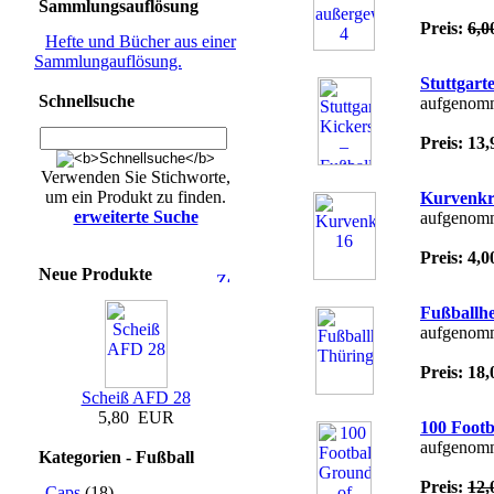
Sammlungsauflösung
Preis:
6,
Hefte und Bücher aus einer
Sammlungauflösung.
Stuttgart
Schnellsuche
aufgenomm
Preis: 1
Verwenden Sie Stichworte,
um ein Produkt zu finden.
Kurvenkr
erweiterte Suche
aufgenomm
Preis: 4
Neue Produkte
Fußballh
aufgenomm
Preis: 1
Scheiß AFD 28
5,80 EUR
100 Footb
aufgenomm
Kategorien - Fußball
Preis:
12
Caps
(18)