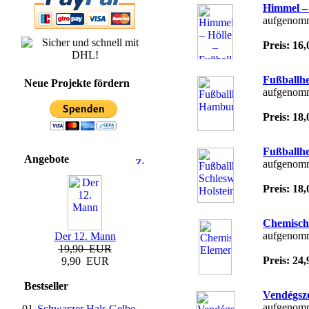
Himmel – 
aufgenom
Preis: 1
Fußballh
Neue Projekte fördern
aufgenom
Preis: 1
Fußballhe
Angebote
aufgenom
Preis: 1
Chemisch
aufgenomm
Der 12. Mann
19,90 EUR
Preis: 2
9,90 EUR
Bestseller
Vendégsz
aufgenomm
01.
Schwarzer Hals Gelbe