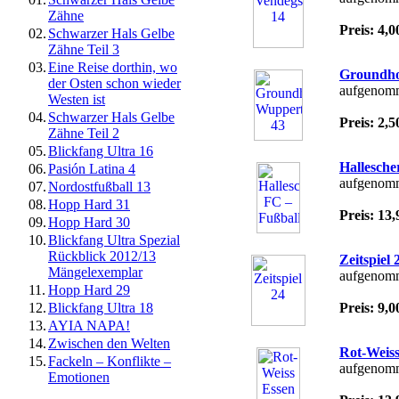
Zähne
Preis: 4
02.
Schwarzer Hals Gelbe
Zähne Teil 3
03.
Eine Reise dorthin, wo
Groundho
der Osten schon wieder
aufgenomm
Westen ist
04.
Schwarzer Hals Gelbe
Preis: 2
Zähne Teil 2
05.
Blickfang Ultra 16
Hallesche
06.
Pasión Latina 4
aufgenomm
07.
Nordostfußball 13
08.
Hopp Hard 31
Preis: 1
09.
Hopp Hard 30
10.
Blickfang Ultra Spezial
Rückblick 2012/13
Zeitspiel 
Mängelexemplar
aufgenomm
11.
Hopp Hard 29
12.
Blickfang Ultra 18
Preis: 9
13.
AYIA NAPA!
14.
Zwischen den Welten
Rot-Weiss
15.
Fackeln – Konflikte –
aufgenomm
Emotionen