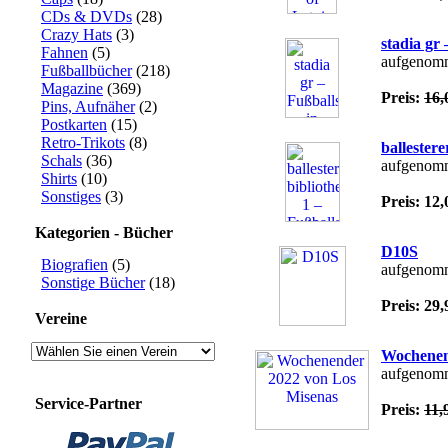
CDs & DVDs
(28)
Crazy Hats
(3)
stadia gr
Fahnen
(5)
aufgenom
Fußballbücher
(218)
Magazine
(369)
Preis:
16
Pins, Aufnäher
(2)
Postkarten
(15)
Retro-Trikots
(8)
ballester
Schals
(36)
aufgenomm
Shirts
(10)
Sonstiges
(3)
Preis: 1
Kategorien - Bücher
D10S
Biografien
(5)
aufgenom
Sonstige Bücher
(18)
Preis: 2
Vereine
Wochenen
aufgenomm
Service-Partner
Preis:
11