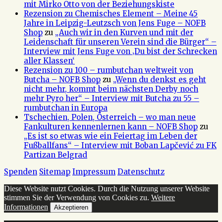
mit Mirko Otto von der Beziehungskiste
Rezension zu Chemisches Element – Meine 45
Jahre in Leipzig-Leutzsch von Jens Fuge – NOFB
Shop
zu
„Auch wir in den Kurven und mit der
Leidenschaft für unseren Verein sind die Bürger“ –
Interview mit Jens Fuge von ‚Du bist der Schrecken
aller Klassen‘
Rezension zu 100 – rumbutchan weltweit von
Butcha – NOFB Shop
zu
„Wenn du denkst es geht
nicht mehr, kommt beim nächsten Derby noch
mehr Pyro her“ – Interview mit Butcha zu 55 –
rumbutchan in Europa
Tschechien, Polen, Österreich – wo man neue
Fankulturen kennenlernen kann – NOFB Shop
zu
„Es ist so etwas wie ein Feiertag im Leben der
Fußballfans“ – Interview mit Boban Lapčević zu FK
Partizan Belgrad
Spenden
Sitemap
Impressum
Datenschutz
Diese Website nutzt Cookies. Durch die Nutzung unserer Website
stimmen Sie der Verwendung von Cookies zu.
Weitere
Informationen
Akzeptieren