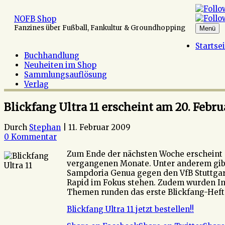
Zum
Inhalt
NOFB Shop
springen
Fanzines über Fußball, Fankultur & Groundhopping
Menü
Startse
Buchhandlung
Neuheiten im Shop
Sammlungsauflösung
Verlag
Blickfang Ultra 11 erscheint am 20. Febru
Durch
Stephan
|
11. Februar 2009
0 Kommentar
Zum Ende der nächsten Woche erscheint
vergangenen Monate. Unter anderem gib
Sampdoria Genua gegen den VfB Stuttgart 
Rapid im Fokus stehen. Zudem wurden Int
Themen runden das erste Blickfang-Heft 
Blickfang Ultra 11 jetzt bestellen!!