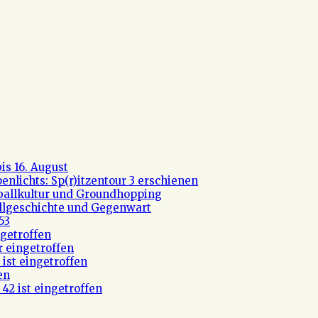
s 16. August
nlichts: Sp(r)itzentour 3 erschienen
ßballkultur und Groundhopping
allgeschichte und Gegenwart
53
getroffen
r eingetroffen
ist eingetroffen
en
42 ist eingetroffen