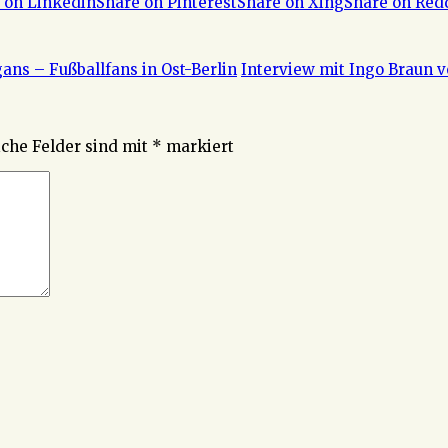
 on Linkedin
Share on Pinterest
Share on Xing
Share on Red
ans – Fußballfans in Ost-Berlin
Interview mit Ingo Braun
iche Felder sind mit
*
markiert