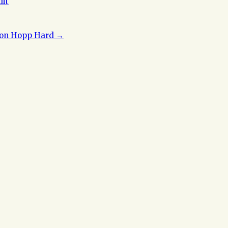
dit
 von Hopp Hard
→