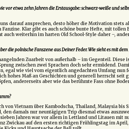
ie vor etwa zehn Jahren die Erstausgabe: schwarz-weiße und selbst
uns darauf ansprechen, desto höher die Motivation stets al
m Fanzine. Klar gibt es auch schöne bunte Hefte, mit tollen 
t auch weiterhin im harten Old School-Style daher –, ander
ber die polnische Fanszene aus Deiner Feder. Wie sieht es mit dem 
r mangelnden Zuarbeit von außerhalb – im Gegenteil. Diese i
Sprung zwischen zwei Sprachen doch sehr ermüdend. Damit 
en, egal wie viel vom eigentlich angedachten Umfang nun f
lich hohes Maß an Geschichten und generell herrscht seit 
höpfen, andererseits aber wie das berühmte Fass ohne Bod
ramm?
sich von Vietnam über Kambodscha, Thailand, Malaysia bis 
nd, den damals nur neuntägigen Trip diesmal etwas auszuw
 sieben Jahren war vor allem in Lettland und Litauen mit n
anz Zwickau auf den ersten richtigen Frühlingstag im Apri
e Kicks und Hauptsache der Ball rollt.