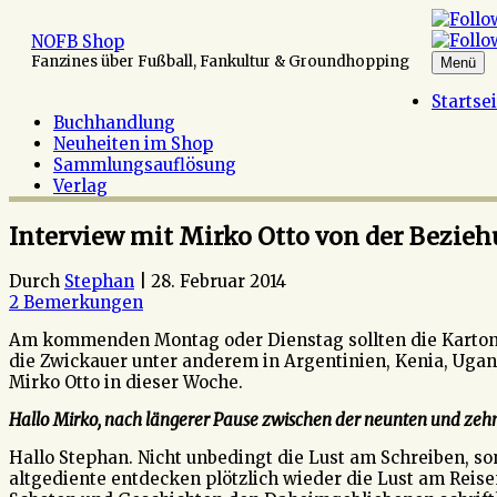
Zum
Inhalt
NOFB Shop
springen
Fanzines über Fußball, Fankultur & Groundhopping
Menü
Startse
Buchhandlung
Neuheiten im Shop
Sammlungsauflösung
Verlag
Interview mit Mirko Otto von der Bezie
Durch
Stephan
|
28. Februar 2014
2 Bemerkungen
Am kommenden Montag oder Dienstag sollten die Karton
die Zwickauer unter anderem in Argentinien, Kenia, Uga
Mirko Otto in dieser Woche.
Hallo Mirko, nach längerer Pause zwischen der neunten und zehnt
Hallo Stephan. Nicht unbedingt die Lust am Schreiben, so
altgediente entdecken plötzlich wieder die Lust am Reise