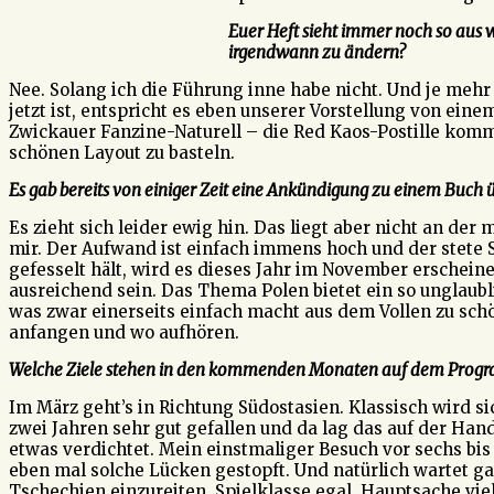
Euer Heft sieht immer noch so aus w
irgendwann zu ändern?
Nee. Solang ich die Führung inne habe nicht. Und je mehr 
jetzt ist, entspricht es eben unserer Vorstellung von eine
Zwickauer Fanzine-Naturell – die Red Kaos-Postille komm
schönen Layout zu basteln.
Es gab bereits von einiger Zeit eine Ankündigung zu einem Buch ü
Es zieht sich leider ewig hin. Das liegt aber nicht an de
mir. Der Aufwand ist einfach immens hoch und der stete 
gefesselt hält, wird es dieses Jahr im November erschein
ausreichend sein. Das Thema Polen bietet ein so unglaub
was zwar einerseits einfach macht aus dem Vollen zu sc
anfangen und wo aufhören.
Welche Ziele stehen in den kommenden Monaten auf dem Prog
Im März geht’s in Richtung Südostasien. Klassisch wird 
zwei Jahren sehr gut gefallen und da lag das auf der Ha
etwas verdichtet. Mein einstmaliger Besuch vor sechs bis
eben mal solche Lücken gestopft. Und natürlich wartet g
Tschechien einzureiten. Spielklasse egal, Hauptsache viel