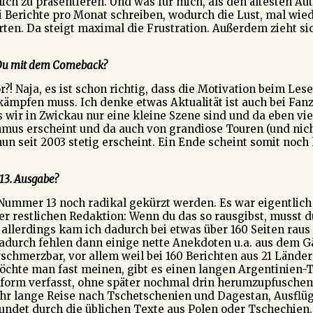
h zu präsentieren. Und was für mich, als den ältesten Auto
i Berichte pro Monat schreiben, wodurch die Lust, mal wiede
rten. Da steigt maximal die Frustration. Außerdem zieht si
st Du mit dem Comeback?
! Naja, es ist schon richtig, dass die Motivation beim Lese
 kämpfen muss. Ich denke etwas Aktualität ist auch bei Fanz
s wir in Zwickau nur eine kleine Szene sind und da eben vi
 erscheint und da auch von grandiose Touren (und nicht n
un seit 2003 stetig erscheint. Ein Ende scheint somit noch 
 13. Ausgabe?
ummer 13 noch radikal gekürzt werden. Es war eigentlich 
er restlichen Redaktion: Wenn du das so rausgibst, musst d
, allerdings kam ich dadurch bei etwas über 160 Seiten ra
adurch fehlen dann einige nette Anekdoten u.a. aus dem G
rschmerzbar, vor allem weil bei 160 Berichten aus 21 Länd
möchte man fast meinen, gibt es einen langen Argentinien-
hform verfasst, ohne später nochmal drin herumzupfuschen. 
ehr lange Reise nach Tschetschenien und Dagestan, Ausfl
rundet durch die üblichen Texte aus Polen oder Tschechien.