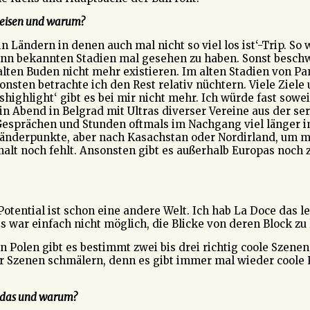
ereisen und warum?
n Ländern in denen auch mal nicht so viel los ist‘-Trip. So 
n bekannten Stadien mal gesehen zu haben. Sonst beschwert
alten Buden nicht mehr existieren. Im alten Stadien von P
sten betrachte ich den Rest relativ nüchtern. Viele Ziele
ghlight‘ gibt es bei mir nicht mehr. Ich würde fast soweit
in Abend in Belgrad mit Ultras diverser Vereine aus der se
esprächen und Stunden oftmals im Nachgang viel länger im 
Länderpunkte, aber nach Kasachstan oder Nordirland, um mal
 halt noch fehlt. Ansonsten gibt es außerhalb Europas noch z
otential ist schon eine andere Welt. Ich hab La Doce das l
Es war einfach nicht möglich, die Blicke von deren Block zu
 Polen gibt es bestimmt zwei bis drei richtig coole Szenen,
nerer Szenen schmälern, denn es gibt immer mal wieder coole
e das und warum?