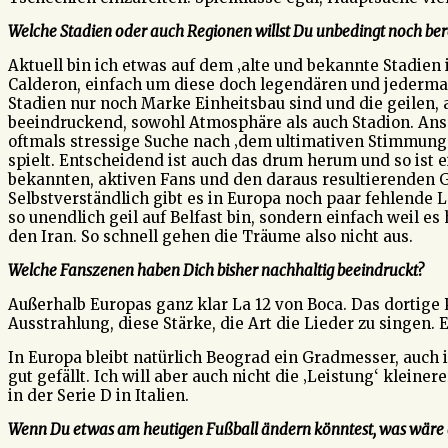
Welche Stadien oder auch Regionen willst Du unbedingt noch b
Aktuell bin ich etwas auf dem ‚alte und bekannte Stadien i
Calderon, einfach um diese doch legendären und jederman
Stadien nur noch Marke Einheitsbau sind und die geilen, 
beeindruckend, sowohl Atmosphäre als auch Stadion. Anson
oftmals stressige Suche nach ‚dem ultimativen Stimmungshi
spielt. Entscheidend ist auch das drum herum und so ist e
bekannten, aktiven Fans und den daraus resultierenden G
Selbstverständlich gibt es in Europa noch paar fehlende 
so unendlich geil auf Belfast bin, sondern einfach weil es
den Iran. So schnell gehen die Träume also nicht aus.
Welche Fanszenen haben Dich bisher nachhaltig beeindruckt?
Außerhalb Europas ganz klar La 12 von Boca. Das dortige P
Ausstrahlung, diese Stärke, die Art die Lieder zu singen. 
In Europa bleibt natürlich Beograd ein Gradmesser, auch in
gut gefällt. Ich will aber auch nicht die ‚Leistung‘ klei
in der Serie D in Italien.
Wenn Du etwas am heutigen Fußball ändern könntest, was wär