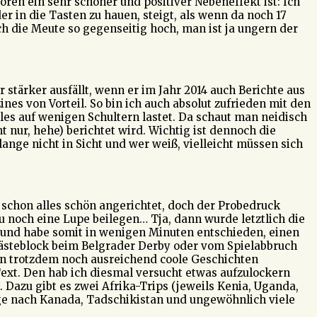
ren ein sehr schöner und positiver Nebeneffekt ist: Ich
r in die Tasten zu hauen, steigt, als wenn da noch 17
ch die Meute so gegenseitig hoch, man ist ja ungern der
r stärker ausfällt, wenn er im Jahr 2014 auch Berichte aus
ines von Vorteil. So bin ich auch absolut zufrieden mit den
eles auf wenigen Schultern lastet. Da schaut man neidisch
ur, hehe) berichtet wird. Wichtig ist dennoch die
lange nicht in Sicht und wer weiß, vielleicht müssen sich
schon alles schön angerichtet, doch der Probedruck
u noch eine Lupe beilegen… Tja, dann wurde letztlich die
us und habe somit in wenigen Minuten entschieden, einen
ästeblock beim Belgrader Derby oder vom Spielabbruch
ern trotzdem noch ausreichend coole Geschichten
Text. Den hab ich diesmal versucht etwas aufzulockern
Dazu gibt es zwei Afrika-Trips (jeweils Kenia, Uganda,
üge nach Kanada, Tadschikistan und ungewöhnlich viele