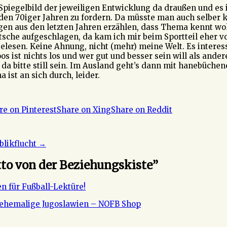
n Spiegelbild der jeweiligen Entwicklung da draußen und e
 den 70iger Jahren zu fordern. Da müsste man auch selber k
en aus den letzten Jahren erzählen, dass Thema kennt wohl
sche aufgeschlagen, da kam ich mir beim Sportteil eher vor
lesen. Keine Ahnung, nicht (mehr) meine Welt. Es interess
os ist nichts los und wer gut und besser sein will als and
da bitte still sein. Im Ausland geht’s dann mit hanebüche
 ist an sich durch, leider.
re on Pinterest
Share on Xing
Share on Reddit
blikflucht
→
to von der Beziehungskiste
”
en für Fußball-Lektüre!
 ehemalige Jugoslawien – NOFB Shop