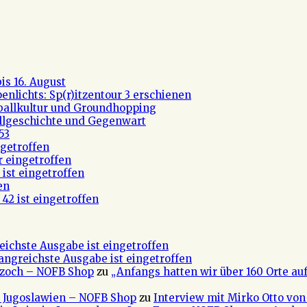
s 16. August
nlichts: Sp(r)itzentour 3 erschienen
ßballkultur und Groundhopping
allgeschichte und Gegenwart
53
getroffen
r eingetroffen
ist eingetroffen
en
42 ist eingetroffen
eichste Ausgabe ist eingetroffen
fangreichste Ausgabe ist eingetroffen
 Czoch – NOFB Shop
zu
„Anfangs hatten wir über 160 Orte au
e Jugoslawien – NOFB Shop
zu
Interview mit Mirko Otto von