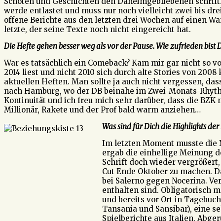
Schoten und Geschichten den Daheimgebliebenen schriftlic
werde entlastet und muss nur noch vielleicht zwei bis dre
offene Berichte aus den letzten drei Wochen auf einen Wa
letzte, der seine Texte noch nicht eingereicht hat.
Die Hefte gehen besser weg als vor der Pause. Wie zufrieden bi
War es tatsächlich ein Comeback? Kam mir gar nicht so vor?
2014 liest und nicht 2010 sich durch alte Stories von 2008
aktuellen Heften. Man sollte ja auch nicht vergessen, das
nach Hamburg, wo der DB beinahe im Zwei-Monats-Rhythmus
Kontinuität und ich freu mich sehr darüber, dass die BZK n
Millionär, Rakete und der Prof bald warm anziehen…
Was sind für Dich die Highlights der
Im letzten Moment musste die N
ergab die einhellige Meinung d
Schrift doch wieder vergrößert
Cut Ende Oktober zu machen. D
bei Salerno gegen Nocerina. Ve
enthalten sind. Obligatorisch 
und bereits vor Ort in Tagebuc
Tansania und Sansibar), eine s
Spielberichte aus Italien. Abge