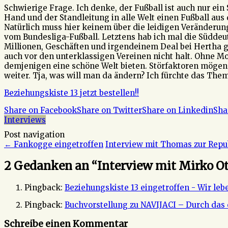
Schwierige Frage. Ich denke, der Fußball ist auch nur ei
Hand und der Standleitung in alle Welt einen Fußball aus
Natürlich muss hier keinem über die leidigen Veränderung
vom Bundesliga-Fußball. Letztens hab ich mal die Süddeut
Millionen, Geschäften und irgendeinem Deal bei Hertha ge
auch vor den unterklassigen Vereinen nicht halt. Ohne Mo
demjenigen eine schöne Welt bieten. Störfaktoren mögen 
weiter. Tja, was will man da ändern? Ich fürchte das Thema
Beziehungskiste 13 jetzt bestellen!!
Share on Facebook
Share on Twitter
Share on Linkedin
Sha
Interviews
Post navigation
←
Fankogge eingetroffen
Interview mit Thomas zur Repu
2 Gedanken an “
Interview mit Mirko Ot
Pingback:
Beziehungskiste 13 eingetroffen - Wir leb
Pingback:
Buchvorstellung zu NAVIJACI – Durch das
Schreibe einen Kommentar