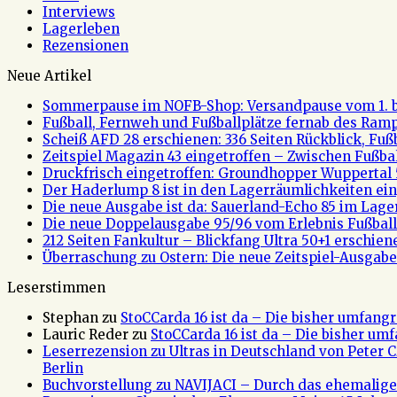
Interviews
Lagerleben
Rezensionen
Neue Artikel
Sommerpause im NOFB-Shop: Versandpause vom 1. bi
Fußball, Fernweh und Fußballplätze fernab des Rampe
Scheiß AFD 28 erschienen: 336 Seiten Rückblick, Fu
Zeitspiel Magazin 43 eingetroffen – Zwischen Fußb
Druckfrisch eingetroffen: Groundhopper Wuppertal 
Der Haderlump 8 ist in den Lagerräumlichkeiten ein
Die neue Ausgabe ist da: Sauerland-Echo 85 im Lage
Die neue Doppelausgabe 95/96 vom Erlebnis Fußball 
212 Seiten Fankultur – Blickfang Ultra 50+1 erschien
Überraschung zu Ostern: Die neue Zeitspiel-Ausgabe 
Leserstimmen
Stephan
zu
StoCCarda 16 ist da – Die bisher umfangr
Lauric Reder
zu
StoCCarda 16 ist da – Die bisher um
Leserrezension zu Ultras in Deutschland von Peter
Berlin
Buchvorstellung zu NAVIJACI – Durch das ehemalig