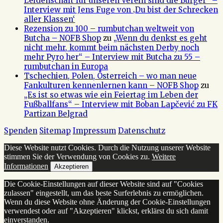
Leidenschaft für unseren Verein sind die Bürger“ –
Interview mit Jens Fuge von ‚Du bist der Schrecken
aller Klassen‘
Rezension zu 100 – rumbutchan weltweit von
Butcha – NOFB Shop
zu
„Wenn du denkst es geht
nicht mehr, kommt beim nächsten Derby noch
mehr Pyro her“ – Interview mit Butcha zu 55 –
rumbutchan in Europa
Tschechien, Polen, Österreich – wo man neue
Fankulturen kennenlernen kann – NOFB Shop
zu
„Es ist so etwas wie ein Feiertag im Leben der
Fußballfans“ – Interview mit Boban Lapčević zu FK
Partizan Belgrad
Spenden
Sitemap
Impressum
Datenschutz
Diese Website nutzt Cookies. Durch die Nutzung unserer Website
stimmen Sie der Verwendung von Cookies zu.
Weitere
Informationen
Akzeptieren
Die Cookie-Einstellungen auf dieser Website sind auf "Cookies
zulassen" eingestellt, um das beste Surferlebnis zu ermöglichen.
Wenn du diese Website ohne Änderung der Cookie-Einstellungen
verwendest oder auf "Akzeptieren" klickst, erklärst du sich damit
einverstanden.