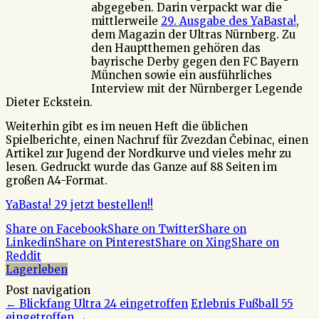
abgegeben. Darin verpackt war die
mittlerweile
29. Ausgabe des YaBasta!
,
dem Magazin der Ultras Nürnberg. Zu
den Hauptthemen gehören das
bayrische Derby gegen den FC Bayern
München sowie ein ausführliches
Interview mit der Nürnberger Legende
Dieter Eckstein.
Weiterhin gibt es im neuen Heft die üblichen
Spielberichte, einen Nachruf für Zvezdan Čebinac, einen
Artikel zur Jugend der Nordkurve und vieles mehr zu
lesen. Gedruckt wurde das Ganze auf 88 Seiten im
großen A4-Format.
YaBasta! 29 jetzt bestellen!!
Share on Facebook
Share on Twitter
Share on
Linkedin
Share on Pinterest
Share on Xing
Share on
Reddit
Lagerleben
Post navigation
←
Blickfang Ultra 24 eingetroffen
Erlebnis Fußball 55
eingetroffen
→