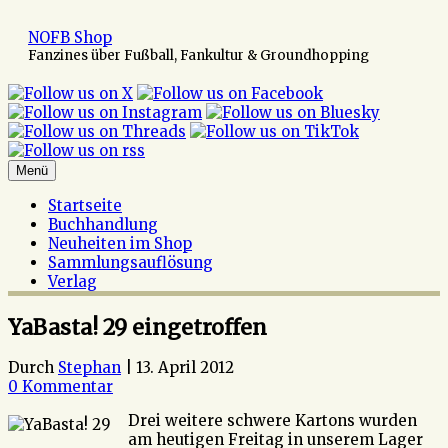
Zum
Inhalt
NOFB Shop
springen
Fanzines über Fußball, Fankultur & Groundhopping
Menü
Startseite
Buchhandlung
Neuheiten im Shop
Sammlungsauflösung
Verlag
YaBasta! 29 eingetroffen
Durch
Stephan
|
13. April 2012
0 Kommentar
Drei weitere schwere Kartons wurden
am heutigen Freitag in unserem Lager