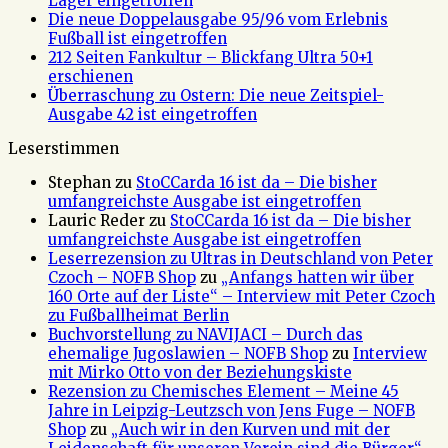
Lager eingetroffen
Die neue Doppelausgabe 95/96 vom Erlebnis
Fußball ist eingetroffen
212 Seiten Fankultur – Blickfang Ultra 50+1
erschienen
Überraschung zu Ostern: Die neue Zeitspiel-
Ausgabe 42 ist eingetroffen
Leserstimmen
Stephan
zu
StoCCarda 16 ist da – Die bisher
umfangreichste Ausgabe ist eingetroffen
Lauric Reder
zu
StoCCarda 16 ist da – Die bisher
umfangreichste Ausgabe ist eingetroffen
Leserrezension zu Ultras in Deutschland von Peter
Czoch – NOFB Shop
zu
„Anfangs hatten wir über
160 Orte auf der Liste“ – Interview mit Peter Czoch
zu Fußballheimat Berlin
Buchvorstellung zu NAVIJACI – Durch das
ehemalige Jugoslawien – NOFB Shop
zu
Interview
mit Mirko Otto von der Beziehungskiste
Rezension zu Chemisches Element – Meine 45
Jahre in Leipzig-Leutzsch von Jens Fuge – NOFB
Shop
zu
„Auch wir in den Kurven und mit der