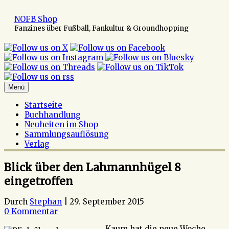
Zum
Inhalt
NOFB Shop
springen
Fanzines über Fußball, Fankultur & Groundhopping
Menü
Startseite
Buchhandlung
Neuheiten im Shop
Sammlungsauflösung
Verlag
Blick über den Lahmannhügel 8
eingetroffen
Durch
Stephan
|
29. September 2015
0 Kommentar
Kaum hat die neue Woche