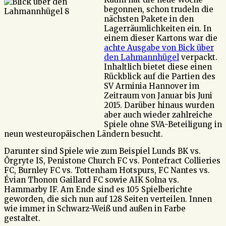
begonnen, schon trudeln die
nächsten Pakete in den
Lagerräumlichkeiten ein. In
einem dieser Kartons war die
achte Ausgabe von Bick über
den Lahmannhügel
verpackt.
Inhaltlich bietet diese einen
Rückblick auf die Partien des
SV Arminia Hannover im
Zeitraum von Januar bis Juni
2015. Darüber hinaus wurden
aber auch wieder zahlreiche
Spiele ohne SVA-Beteiligung in
neun westeuropäischen Ländern besucht.
Darunter sind Spiele wie zum Beispiel Lunds BK vs.
Örgryte IS, Penistone Church FC vs. Pontefract Collieries
FC, Burnley FC vs. Tottenham Hotspurs, FC Nantes vs.
Évian Thonon Gaillard FC sowie AIK Solna vs.
Hammarby IF. Am Ende sind es 105 Spielberichte
geworden, die sich nun auf 128 Seiten verteilen. Innen
wie immer in Schwarz-Weiß und außen in Farbe
gestaltet.