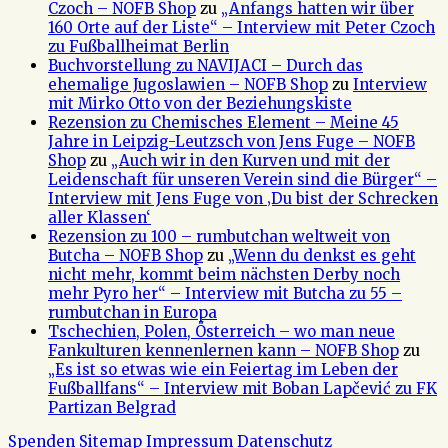
Czoch – NOFB Shop
zu
„Anfangs hatten wir über
160 Orte auf der Liste“ – Interview mit Peter Czoch
zu Fußballheimat Berlin
Buchvorstellung zu NAVIJACI – Durch das
ehemalige Jugoslawien – NOFB Shop
zu
Interview
mit Mirko Otto von der Beziehungskiste
Rezension zu Chemisches Element – Meine 45
Jahre in Leipzig-Leutzsch von Jens Fuge – NOFB
Shop
zu
„Auch wir in den Kurven und mit der
Leidenschaft für unseren Verein sind die Bürger“ –
Interview mit Jens Fuge von ‚Du bist der Schrecken
aller Klassen‘
Rezension zu 100 – rumbutchan weltweit von
Butcha – NOFB Shop
zu
„Wenn du denkst es geht
nicht mehr, kommt beim nächsten Derby noch
mehr Pyro her“ – Interview mit Butcha zu 55 –
rumbutchan in Europa
Tschechien, Polen, Österreich – wo man neue
Fankulturen kennenlernen kann – NOFB Shop
zu
„Es ist so etwas wie ein Feiertag im Leben der
Fußballfans“ – Interview mit Boban Lapčević zu FK
Partizan Belgrad
Spenden
Sitemap
Impressum
Datenschutz