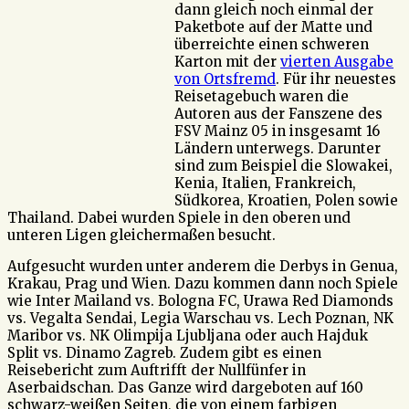
dann gleich noch einmal der
Paketbote auf der Matte und
überreichte einen schweren
Karton mit der
vierten Ausgabe
von Ortsfremd
. Für ihr neuestes
Reisetagebuch waren die
Autoren aus der Fanszene des
FSV Mainz 05 in insgesamt 16
Ländern unterwegs. Darunter
sind zum Beispiel die Slowakei,
Kenia, Italien, Frankreich,
Südkorea, Kroatien, Polen sowie
Thailand. Dabei wurden Spiele in den oberen und
unteren Ligen gleichermaßen besucht.
Aufgesucht wurden unter anderem die Derbys in Genua,
Krakau, Prag und Wien. Dazu kommen dann noch Spiele
wie Inter Mailand vs. Bologna FC, Urawa Red Diamonds
vs. Vegalta Sendai, Legia Warschau vs. Lech Poznan, NK
Maribor vs. NK Olimpija Ljubljana oder auch Hajduk
Split vs. Dinamo Zagreb. Zudem gibt es einen
Reisebericht zum Auftrifft der Nullfünfer in
Aserbaidschan. Das Ganze wird dargeboten auf 160
schwarz-weißen Seiten, die von einem farbigen