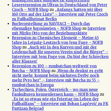
umfangreichste Ausgabe ist eingetroffen
Leserrezension zu Ultras in Deutschland von Peter
Czoch – NOFB Shop
zu
„Anfangs hatten wir über
160 Orte auf der Liste“ – Interview mit Peter Czoch
zu Fußballheimat Berlin
Buchvorstellung zu NAVIJACI – Durch das
ehemalige Jugoslawien – NOFB Shop
zu
Interview
mit Mirko Otto von der Beziehungskiste
Rezension zu Chemisches Element – Meine 45
Jahre in Leipzig-Leutzsch von Jens Fuge – NOFB
Shop
zu
„Auch wir in den Kurven und mit der
Leidenschaft für unseren Verein sind die Bürger“ –
Interview mit Jens Fuge von ‚Du bist der Schrecken
aller Klassen‘
Rezension zu 100 – rumbutchan weltweit von
Butcha – NOFB Shop
zu
„Wenn du denkst es geht
nicht mehr, kommt beim nächsten Derby noch
mehr Pyro her“ – Interview mit Butcha zu 55 –
rumbutchan in Europa
Tschechien, Polen, Österreich – wo man neue
Fankulturen kennenlernen kann – NOFB Shop
zu
„Es ist so etwas wie ein Feiertag im Leben der
Fußballfans“ – Interview mit Boban Lapčević zu FK
Partizan Belgrad