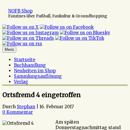
Zum
Inhalt
NOFB Shop
springen
Fanzines über Fußball, Fankultur & Groundhopping
Menü
Startseite
Buchhandlung
Neuheiten im Shop
Sammlungsauflösung
Verlag
Ortsfremd 4 eingetroffen
Durch
Stephan
|
16. Februar 2017
0 Kommentar
Am späten
Donnerstagnachmittag stand