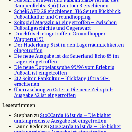
Fußball, Fernweh und Fußballplätze fernab des
Rampenlichts: Sp(r)itzentour 3 erschienen
Scheiß AFD 28 erschienen: 336 Seiten Rückblick,
Fußballkultur und Groundhopping
Zeitspiel Magazin 43 eingetroffen – Zwischen
Fußballgeschichte und Gegenwart
Druckfrisch eingetroffen: Groundhopper
Wuppertal 53
Der Haderlump 8 ist in den Lagerräumlichkeiten
eingetroffen
Die neue Ausgabe ist da: Sauerland-Echo 85 im
Lager eingetroffen
Die neue Doppelausgabe 95/96 vom Erlebnis
Fußball ist eingetroffen
212 Seiten Fankultur – Blickfang Ultra 50+1
erschienen
Überraschung zu Ostern: Die neue Zeitspiel-
Ausgabe 42 ist eingetroffen
Leserstimmen
Stephan
zu
StoCCarda 16 ist da – Die bisher
umfangreichste Ausgabe ist eingetroffen
Lauric Reder
zu
StoCCarda 16 ist da – Die bisher