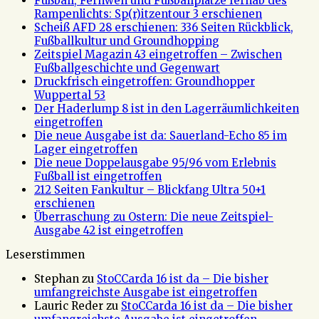
Fußball, Fernweh und Fußballplätze fernab des
Rampenlichts: Sp(r)itzentour 3 erschienen
Scheiß AFD 28 erschienen: 336 Seiten Rückblick,
Fußballkultur und Groundhopping
Zeitspiel Magazin 43 eingetroffen – Zwischen
Fußballgeschichte und Gegenwart
Druckfrisch eingetroffen: Groundhopper
Wuppertal 53
Der Haderlump 8 ist in den Lagerräumlichkeiten
eingetroffen
Die neue Ausgabe ist da: Sauerland-Echo 85 im
Lager eingetroffen
Die neue Doppelausgabe 95/96 vom Erlebnis
Fußball ist eingetroffen
212 Seiten Fankultur – Blickfang Ultra 50+1
erschienen
Überraschung zu Ostern: Die neue Zeitspiel-
Ausgabe 42 ist eingetroffen
Leserstimmen
Stephan
zu
StoCCarda 16 ist da – Die bisher
umfangreichste Ausgabe ist eingetroffen
Lauric Reder
zu
StoCCarda 16 ist da – Die bisher