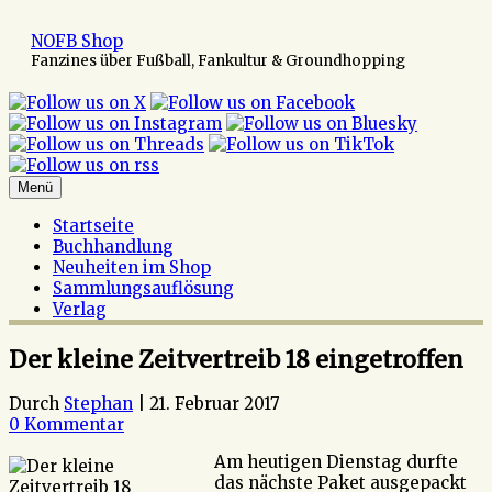
Zum
Inhalt
NOFB Shop
springen
Fanzines über Fußball, Fankultur & Groundhopping
Menü
Startseite
Buchhandlung
Neuheiten im Shop
Sammlungsauflösung
Verlag
Der kleine Zeitvertreib 18 eingetroffen
Durch
Stephan
|
21. Februar 2017
0 Kommentar
Am heutigen Dienstag durfte
das nächste Paket ausgepackt