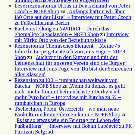
umfangreichste Ausgabe ist eingetroffen
Leserrezension zu Ultras in Deutschland von Peter
Czoch – NOFB Shop
zu
„Anfangs hatten wir über
160 Orte auf der Liste“ – Interview mit Peter Czoch
zu Fußballheimat Berlin
Buchvorstellung zu NAVIJACI – Durch das
ehemalige Jugoslawien – NOFB Shop
zu
Interview
mit Mirko Otto von der Beziehungskiste
Rezension zu Chemisches Element – Meine 45
Jahre in Leipzig-Leutzsch von Jens Fuge – NOFB
Shop
zu
„Auch wir in den Kurven und mit der
Leidenschaft für unseren Verein sind die Bürger“ –
Interview mit Jens Fuge von ‚Du bist der Schrecken
aller Klassen‘
Rezension zu 100 – rumbutchan weltweit von
Butcha – NOFB Shop
zu
„Wenn du denkst es geht
nicht mehr, kommt beim nächsten Derby noch
mehr Pyro her“ – Interview mit Butcha zu 55 –
rumbutchan in Europa
Tschechien, Polen, Österreich – wo man neue
Fankulturen kennenlernen kann – NOFB Shop
zu
„Es ist so etwas wie ein Feiertag im Leben der
Fußballfans“ – Interview mit Boban Lapčević zu FK
Partizan Belgrad