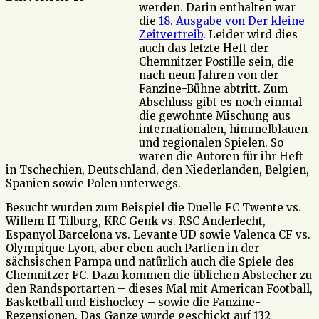
werden. Darin enthalten war
die
18. Ausgabe von Der kleine
Zeitvertreib
. Leider wird dies
auch das letzte Heft der
Chemnitzer Postille sein, die
nach neun Jahren von der
Fanzine-Bühne abtritt. Zum
Abschluss gibt es noch einmal
die gewohnte Mischung aus
internationalen, himmelblauen
und regionalen Spielen. So
waren die Autoren für ihr Heft
in Tschechien, Deutschland, den Niederlanden, Belgien,
Spanien sowie Polen unterwegs.
Besucht wurden zum Beispiel die Duelle FC Twente vs.
Willem II Tilburg, KRC Genk vs. RSC Anderlecht,
Espanyol Barcelona vs. Levante UD sowie Valenca CF vs.
Olympique Lyon, aber eben auch Partien in der
sächsischen Pampa und natürlich auch die Spiele des
Chemnitzer FC. Dazu kommen die üblichen Abstecher zu
den Randsportarten – dieses Mal mit American Football,
Basketball und Eishockey – sowie die Fanzine-
Rezensionen. Das Ganze wurde geschickt auf 132