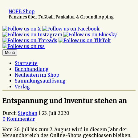
Zum
Inhalt
NOFB Shop
springen
Fanzines über Fußball, Fankultur & Groundhopping
Menü
Startseite
Buchhandlung
Neuheiten im Shop
Sammlungsauflösung
Verlag
Entspannung und Inventur stehen an
Durch
Stephan
|
23. Juli 2020
0 Kommentar
Vom 26. Juli bis zum 7. August wird in diesem Jahr der
Versandbereich des Online-Shops geschlossen bleiben.