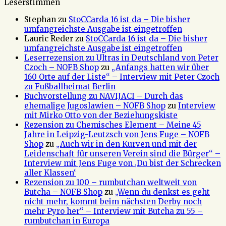
Leserstimmen
Stephan
zu
StoCCarda 16 ist da – Die bisher
umfangreichste Ausgabe ist eingetroffen
Lauric Reder
zu
StoCCarda 16 ist da – Die bisher
umfangreichste Ausgabe ist eingetroffen
Leserrezension zu Ultras in Deutschland von Peter
Czoch – NOFB Shop
zu
„Anfangs hatten wir über
160 Orte auf der Liste“ – Interview mit Peter Czoch
zu Fußballheimat Berlin
Buchvorstellung zu NAVIJACI – Durch das
ehemalige Jugoslawien – NOFB Shop
zu
Interview
mit Mirko Otto von der Beziehungskiste
Rezension zu Chemisches Element – Meine 45
Jahre in Leipzig-Leutzsch von Jens Fuge – NOFB
Shop
zu
„Auch wir in den Kurven und mit der
Leidenschaft für unseren Verein sind die Bürger“ –
Interview mit Jens Fuge von ‚Du bist der Schrecken
aller Klassen‘
Rezension zu 100 – rumbutchan weltweit von
Butcha – NOFB Shop
zu
„Wenn du denkst es geht
nicht mehr, kommt beim nächsten Derby noch
mehr Pyro her“ – Interview mit Butcha zu 55 –
rumbutchan in Europa