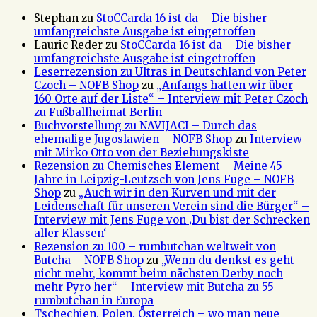
Stephan
zu
StoCCarda 16 ist da – Die bisher
umfangreichste Ausgabe ist eingetroffen
Lauric Reder
zu
StoCCarda 16 ist da – Die bisher
umfangreichste Ausgabe ist eingetroffen
Leserrezension zu Ultras in Deutschland von Peter
Czoch – NOFB Shop
zu
„Anfangs hatten wir über
160 Orte auf der Liste“ – Interview mit Peter Czoch
zu Fußballheimat Berlin
Buchvorstellung zu NAVIJACI – Durch das
ehemalige Jugoslawien – NOFB Shop
zu
Interview
mit Mirko Otto von der Beziehungskiste
Rezension zu Chemisches Element – Meine 45
Jahre in Leipzig-Leutzsch von Jens Fuge – NOFB
Shop
zu
„Auch wir in den Kurven und mit der
Leidenschaft für unseren Verein sind die Bürger“ –
Interview mit Jens Fuge von ‚Du bist der Schrecken
aller Klassen‘
Rezension zu 100 – rumbutchan weltweit von
Butcha – NOFB Shop
zu
„Wenn du denkst es geht
nicht mehr, kommt beim nächsten Derby noch
mehr Pyro her“ – Interview mit Butcha zu 55 –
rumbutchan in Europa
Tschechien, Polen, Österreich – wo man neue