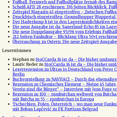
Fußball, Fernweh und Fußballplätze fernab des Rampe
Scheiß AFD 28 erschienen: 336 Seiten Rückblick, Fu
Zeitspiel Magazin 43 eingetroffen – Zwischen Fußb
Druckfrisch eingetroffen: Groundhopper Wuppertal 
Der Haderlump 8 ist in den Lagerräumlichkeiten ein
Die neue Ausgabe ist da: Sauerland-Echo 85 im Lage
Die neue Doppelausgabe 95/96 vom Erlebnis Fußball 
212 Seiten Fankultur – Blickfang Ultra 50+1 erschien
Überraschung zu Ostern: Die neue Zeitspiel-Ausgabe 
Leserstimmen
Stephan
zu
StoCCarda 16 ist da – Die bisher umfangr
Lauric Reder
zu
StoCCarda 16 ist da – Die bisher um
Leserrezension zu Ultras in Deutschland von Peter
Berlin
Buchvorstellung zu NAVIJACI – Durch das ehemalig
Rezension zu Chemisches Element – Meine 45 Jahre 
Verein sind die Bürger“ – Interview mit Jens Fuge vo
Rezension zu 100 – rumbutchan weltweit von Butch
mit Butcha zu 55 – rumbutchan in Europa
Tschechien, Polen, Österreich – wo man neue Fank
mit Boban Lapčević zu FK Partizan Belgrad