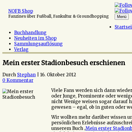
Zum
Inhalt
NOFB Shop
springen
Fanzines über Fußball, Fankultur & Groundhopping
Menü
Startse
Buchhandlung
Neuheiten im Shop
Sammlungsauflösung
Verlag
Mein erster Stadionbesuch erschienen
Durch
Stephan
|
16. Oktober 2012
0 Kommentar
Viele Fans werden sich dann wieder 
oder Junge, Prominente oder weniger
nicht Wenige weisen sogar darauf hin
gewesen – egal, ob in guten oder w
Wir wollten mehr darüber wissen un
persönlichen Erlebnisse aufzuschrei
unserem Buch ‚
Mein erster Stadion