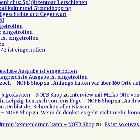
nlichts: Sp(r)itzentour 3 erschienen
ßballkultur und Groundhopping
allgeschichte und Gegenwart
53
getroffen
r eingetroffen
ist eingetroffen
en
42 ist eingetroffen
eichste Ausgabe ist eingetroffen
fangreichste Ausgabe ist eingetroffen
 Czoch – NOFB Shop
zu
„Anfangs hatten wir über 160 Orte au
e Jugoslawien – NOFB Shop
zu
Interview mit Mirko Otto von
in Leipzig-Leutzsch von Jens Fuge – NOFB Shop
zu
„Auch w
n ‚Du bist der Schrecken aller Klassen‘
a – NOFB Shop
zu
„Wenn du denkst es geht nicht mehr, kom
ulturen kennenlernen kann – NOFB Shop
zu
„Es ist so etwa