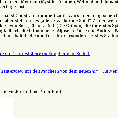
chen in ein Meer von Mystik, Träumen, Wehmut und Romanti
erflogen ist.
ournalist Christian Frommert zurück an seinen ‚magischen 
lem aber steht dieses „alle verzaubernde Spiel“. Zu den we
den von Bern‘, Claudia Roth (Die Grünen), die ihr erstes Sp
engladbach, die Filmemacher Aljoscha Pause und Andreas 
idenschaft, Liebe und Lust ihrer besonderes erstes Stadio
re on Pinterest
Share on Xing
Share on Reddit
en
Interview mit den Machern von dem neuen 45° – Kurven
iche Felder sind mit
*
markiert