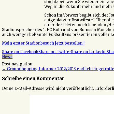
sind dabei, wenn Sie wieder eintau
Weg in die Zukunft mehr und mehr v
Schon im Vorwort begibt sich der J
aufgeplatzter Bratwürste“. Über al
einer der letzten noch lebenden ‚Hel
Stadionsprecher des 1. FC Köln und von Borussia Mönch
auch weniger bekannte Fußballfans präsentieren voller Le
Mein erster Stadionbesuch jetzt bestellen!!
Share on Facebook
Share on Twitter
Share on Linkedin
Sha
News
Post navigation
←
Groundhopping Informer 2012/2013 endlich eingetroff
Schreibe einen Kommentar
Deine E-Mail-Adresse wird nicht veröffentlicht.
Erforderl