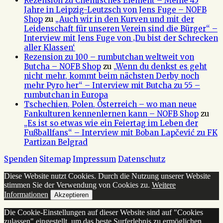
Rezension zu Chemisches Element – Meine 45
Jahre in Leipzig-Leutzsch von Jens Fuge – NOFB
Shop
zu
„Auch wir in den Kurven und mit der
Leidenschaft für unseren Verein sind die Bürger“ –
Interview mit Jens Fuge von ‚Du bist der Schrecken
aller Klassen‘
Rezension zu 100 – rumbutchan weltweit von
Butcha – NOFB Shop
zu
„Wenn du denkst es geht
nicht mehr, kommt beim nächsten Derby noch
mehr Pyro her“ – Interview mit Butcha zu 55 –
rumbutchan in Europa
Tschechien, Polen, Österreich – wo man neue
Fankulturen kennenlernen kann – NOFB Shop
zu
„Es ist so etwas wie ein Feiertag im Leben der
Fußballfans“ – Interview mit Boban Lapčević zu FK
Partizan Belgrad
Spenden
Sitemap
Impressum
Datenschutz
Diese Website nutzt Cookies. Durch die Nutzung unserer Website
stimmen Sie der Verwendung von Cookies zu.
Weitere
Informationen
Akzeptieren
Die Cookie-Einstellungen auf dieser Website sind auf "Cookies
zulassen" eingestellt, um das beste Surferlebnis zu ermöglichen.