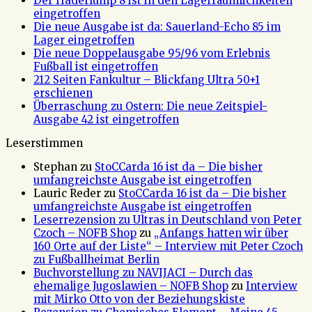
Der Haderlump 8 ist in den Lagerräumlichkeiten
eingetroffen
Die neue Ausgabe ist da: Sauerland-Echo 85 im
Lager eingetroffen
Die neue Doppelausgabe 95/96 vom Erlebnis
Fußball ist eingetroffen
212 Seiten Fankultur – Blickfang Ultra 50+1
erschienen
Überraschung zu Ostern: Die neue Zeitspiel-
Ausgabe 42 ist eingetroffen
Leserstimmen
Stephan
zu
StoCCarda 16 ist da – Die bisher
umfangreichste Ausgabe ist eingetroffen
Lauric Reder
zu
StoCCarda 16 ist da – Die bisher
umfangreichste Ausgabe ist eingetroffen
Leserrezension zu Ultras in Deutschland von Peter
Czoch – NOFB Shop
zu
„Anfangs hatten wir über
160 Orte auf der Liste“ – Interview mit Peter Czoch
zu Fußballheimat Berlin
Buchvorstellung zu NAVIJACI – Durch das
ehemalige Jugoslawien – NOFB Shop
zu
Interview
mit Mirko Otto von der Beziehungskiste