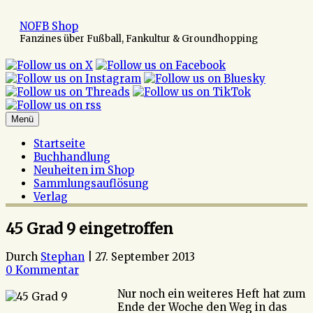
Zum
Inhalt
NOFB Shop
springen
Fanzines über Fußball, Fankultur & Groundhopping
Menü
Startseite
Buchhandlung
Neuheiten im Shop
Sammlungsauflösung
Verlag
45 Grad 9 eingetroffen
Durch
Stephan
|
27. September 2013
0 Kommentar
Nur noch ein weiteres Heft hat zum
Ende der Woche den Weg in das