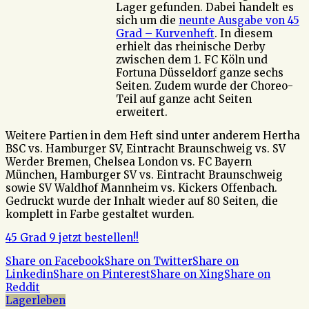
Lager gefunden. Dabei handelt es
sich um die
neunte Ausgabe von 45
Grad – Kurvenheft
. In diesem
erhielt das rheinische Derby
zwischen dem 1. FC Köln und
Fortuna Düsseldorf ganze sechs
Seiten. Zudem wurde der Choreo-
Teil auf ganze acht Seiten
erweitert.
Weitere Partien in dem Heft sind unter anderem Hertha
BSC vs. Hamburger SV, Eintracht Braunschweig vs. SV
Werder Bremen, Chelsea London vs. FC Bayern
München, Hamburger SV vs. Eintracht Braunschweig
sowie SV Waldhof Mannheim vs. Kickers Offenbach.
Gedruckt wurde der Inhalt wieder auf 80 Seiten, die
komplett in Farbe gestaltet wurden.
45 Grad 9 jetzt bestellen!!
Share on Facebook
Share on Twitter
Share on
Linkedin
Share on Pinterest
Share on Xing
Share on
Reddit
Lagerleben