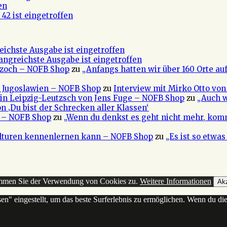
en
42 ist eingetroffen
eichste Ausgabe ist eingetroffen
fangreichste Ausgabe ist eingetroffen
 Czoch – NOFB Shop
zu
„Anfangs hatten wir über 160 Orte au
e Jugoslawien – NOFB Shop
zu
Interview mit Mirko Otto von
in Leipzig-Leutzsch von Jens Fuge – NOFB Shop
zu
„Auch w
n ‚Du bist der Schrecken aller Klassen‘
a – NOFB Shop
zu
„Wenn du denkst es geht nicht mehr, kom
ulturen kennenlernen kann – NOFB Shop
zu
„Es ist so etwa
timmen Sie der Verwendung von Cookies zu.
Weitere Informationen
Akz
sen" eingestellt, um das beste Surferlebnis zu ermöglichen. Wenn du 