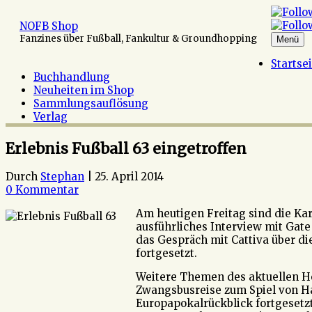
Zum
Inhalt
NOFB Shop
springen
Fanzines über Fußball, Fankultur & Groundhopping
Menü
Startse
Buchhandlung
Neuheiten im Shop
Sammlungsauflösung
Verlag
Erlebnis Fußball 63 eingetroffen
Durch
Stephan
|
25. April 2014
0 Kommentar
Am heutigen Freitag sind die Ka
ausführliches Interview mit Gate
das Gespräch mit Cattiva über d
fortgesetzt.
Weitere Themen des aktuellen H
Zwangsbusreise zum Spiel von Ha
Europapokalrückblick fortgesetzt,