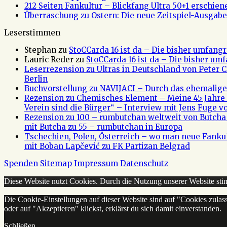
212 Seiten Fankultur – Blickfang Ultra 50+1 erschien
Überraschung zu Ostern: Die neue Zeitspiel-Ausgabe 
Leserstimmen
Stephan
zu
StoCCarda 16 ist da – Die bisher umfangr
Lauric Reder
zu
StoCCarda 16 ist da – Die bisher um
Leserrezension zu Ultras in Deutschland von Peter
Berlin
Buchvorstellung zu NAVIJACI – Durch das ehemalig
Rezension zu Chemisches Element – Meine 45 Jahre 
Verein sind die Bürger“ – Interview mit Jens Fuge vo
Rezension zu 100 – rumbutchan weltweit von Butch
mit Butcha zu 55 – rumbutchan in Europa
Tschechien, Polen, Österreich – wo man neue Fank
mit Boban Lapčević zu FK Partizan Belgrad
Spenden
Sitemap
Impressum
Datenschutz
Diese Website nutzt Cookies. Durch die Nutzung unserer Website s
Die Cookie-Einstellungen auf dieser Website sind auf "Cookies zulas
oder auf "Akzeptieren" klickst, erklärst du sich damit einverstanden.
Schließen