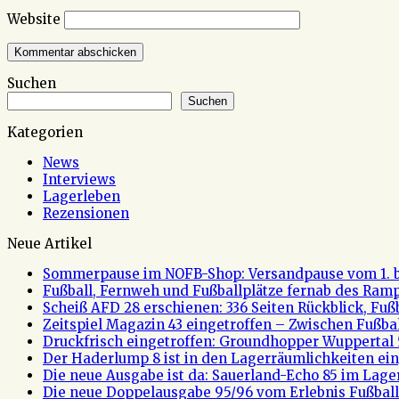
Website
Suchen
Suchen
Kategorien
News
Interviews
Lagerleben
Rezensionen
Neue Artikel
Sommerpause im NOFB-Shop: Versandpause vom 1. bi
Fußball, Fernweh und Fußballplätze fernab des Rampe
Scheiß AFD 28 erschienen: 336 Seiten Rückblick, Fu
Zeitspiel Magazin 43 eingetroffen – Zwischen Fußb
Druckfrisch eingetroffen: Groundhopper Wuppertal 
Der Haderlump 8 ist in den Lagerräumlichkeiten ein
Die neue Ausgabe ist da: Sauerland-Echo 85 im Lage
Die neue Doppelausgabe 95/96 vom Erlebnis Fußball 