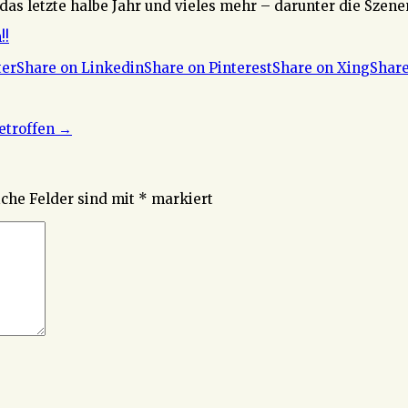
 das letzte halbe Jahr und vieles mehr – darunter die Szen
!!
ter
Share on Linkedin
Share on Pinterest
Share on Xing
Share
getroffen
→
iche Felder sind mit
*
markiert