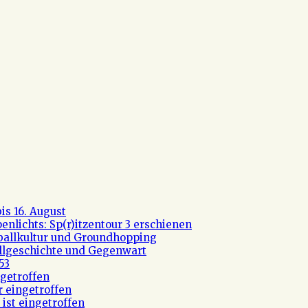
s 16. August
nlichts: Sp(r)itzentour 3 erschienen
ßballkultur und Groundhopping
allgeschichte und Gegenwart
53
getroffen
r eingetroffen
ist eingetroffen