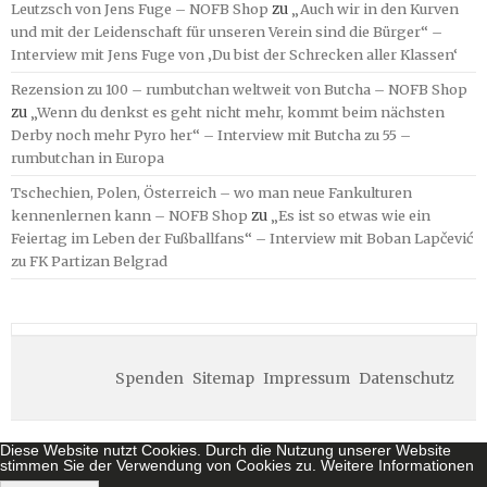
Leutzsch von Jens Fuge – NOFB Shop
zu
„Auch wir in den Kurven
und mit der Leidenschaft für unseren Verein sind die Bürger“ –
Interview mit Jens Fuge von ‚Du bist der Schrecken aller Klassen‘
Rezension zu 100 – rumbutchan weltweit von Butcha – NOFB Shop
zu
„Wenn du denkst es geht nicht mehr, kommt beim nächsten
Derby noch mehr Pyro her“ – Interview mit Butcha zu 55 –
rumbutchan in Europa
Tschechien, Polen, Österreich – wo man neue Fankulturen
kennenlernen kann – NOFB Shop
zu
„Es ist so etwas wie ein
Feiertag im Leben der Fußballfans“ – Interview mit Boban Lapčević
zu FK Partizan Belgrad
Spenden
Sitemap
Impressum
Datenschutz
Diese Website nutzt Cookies. Durch die Nutzung unserer Website
stimmen Sie der Verwendung von Cookies zu.
Weitere Informationen