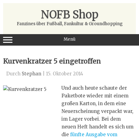
Zum
Inhalt
NOFB Shop
springen
Fanzines über Fußball, Fankultur & Groundhopping
Menü
Kurvenkratzer 5 eingetroffen
Durch
Stephan
|
15. Oktober 2014
Und auch heute schaute der
Paketbote wieder mit einem
großen Karton, in dem eine
Neuerscheinung verpackt war,
im Lager vorbei. Bei dem
neuen Heft handelt es sich um
die
fünfte Ausgabe vom