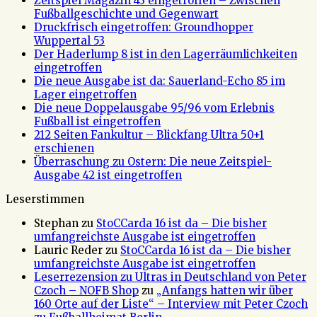
Zeitspiel Magazin 43 eingetroffen – Zwischen
Fußballgeschichte und Gegenwart
Druckfrisch eingetroffen: Groundhopper
Wuppertal 53
Der Haderlump 8 ist in den Lagerräumlichkeiten
eingetroffen
Die neue Ausgabe ist da: Sauerland-Echo 85 im
Lager eingetroffen
Die neue Doppelausgabe 95/96 vom Erlebnis
Fußball ist eingetroffen
212 Seiten Fankultur – Blickfang Ultra 50+1
erschienen
Überraschung zu Ostern: Die neue Zeitspiel-
Ausgabe 42 ist eingetroffen
Leserstimmen
Stephan
zu
StoCCarda 16 ist da – Die bisher
umfangreichste Ausgabe ist eingetroffen
Lauric Reder
zu
StoCCarda 16 ist da – Die bisher
umfangreichste Ausgabe ist eingetroffen
Leserrezension zu Ultras in Deutschland von Peter
Czoch – NOFB Shop
zu
„Anfangs hatten wir über
160 Orte auf der Liste“ – Interview mit Peter Czoch