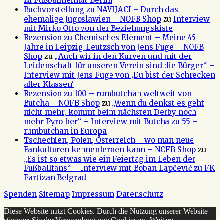
zu Fußballheimat Berlin
Buchvorstellung zu NAVIJACI – Durch das
ehemalige Jugoslawien – NOFB Shop
zu
Interview
mit Mirko Otto von der Beziehungskiste
Rezension zu Chemisches Element – Meine 45
Jahre in Leipzig-Leutzsch von Jens Fuge – NOFB
Shop
zu
„Auch wir in den Kurven und mit der
Leidenschaft für unseren Verein sind die Bürger“ –
Interview mit Jens Fuge von ‚Du bist der Schrecken
aller Klassen‘
Rezension zu 100 – rumbutchan weltweit von
Butcha – NOFB Shop
zu
„Wenn du denkst es geht
nicht mehr, kommt beim nächsten Derby noch
mehr Pyro her“ – Interview mit Butcha zu 55 –
rumbutchan in Europa
Tschechien, Polen, Österreich – wo man neue
Fankulturen kennenlernen kann – NOFB Shop
zu
„Es ist so etwas wie ein Feiertag im Leben der
Fußballfans“ – Interview mit Boban Lapčević zu FK
Partizan Belgrad
Spenden
Sitemap
Impressum
Datenschutz
Diese Website nutzt Cookies. Durch die Nutzung unserer Website
stimmen Sie der Verwendung von Cookies zu.
Weitere