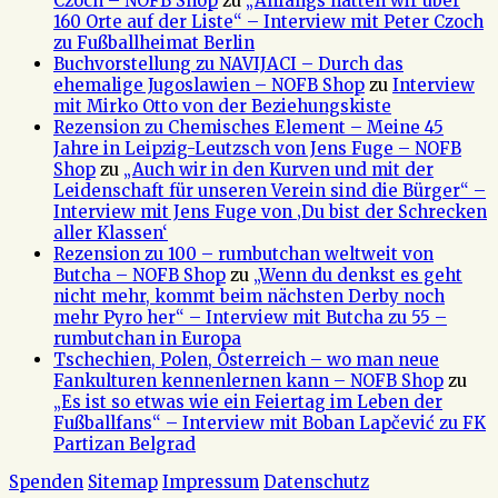
Czoch – NOFB Shop
zu
„Anfangs hatten wir über
160 Orte auf der Liste“ – Interview mit Peter Czoch
zu Fußballheimat Berlin
Buchvorstellung zu NAVIJACI – Durch das
ehemalige Jugoslawien – NOFB Shop
zu
Interview
mit Mirko Otto von der Beziehungskiste
Rezension zu Chemisches Element – Meine 45
Jahre in Leipzig-Leutzsch von Jens Fuge – NOFB
Shop
zu
„Auch wir in den Kurven und mit der
Leidenschaft für unseren Verein sind die Bürger“ –
Interview mit Jens Fuge von ‚Du bist der Schrecken
aller Klassen‘
Rezension zu 100 – rumbutchan weltweit von
Butcha – NOFB Shop
zu
„Wenn du denkst es geht
nicht mehr, kommt beim nächsten Derby noch
mehr Pyro her“ – Interview mit Butcha zu 55 –
rumbutchan in Europa
Tschechien, Polen, Österreich – wo man neue
Fankulturen kennenlernen kann – NOFB Shop
zu
„Es ist so etwas wie ein Feiertag im Leben der
Fußballfans“ – Interview mit Boban Lapčević zu FK
Partizan Belgrad
Spenden
Sitemap
Impressum
Datenschutz