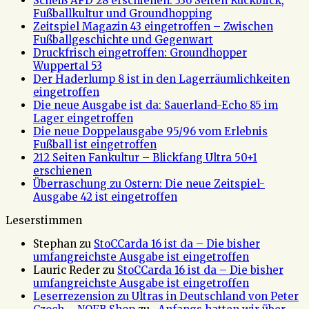
Scheiß AFD 28 erschienen: 336 Seiten Rückblick,
Fußballkultur und Groundhopping
Zeitspiel Magazin 43 eingetroffen – Zwischen
Fußballgeschichte und Gegenwart
Druckfrisch eingetroffen: Groundhopper
Wuppertal 53
Der Haderlump 8 ist in den Lagerräumlichkeiten
eingetroffen
Die neue Ausgabe ist da: Sauerland-Echo 85 im
Lager eingetroffen
Die neue Doppelausgabe 95/96 vom Erlebnis
Fußball ist eingetroffen
212 Seiten Fankultur – Blickfang Ultra 50+1
erschienen
Überraschung zu Ostern: Die neue Zeitspiel-
Ausgabe 42 ist eingetroffen
Leserstimmen
Stephan
zu
StoCCarda 16 ist da – Die bisher
umfangreichste Ausgabe ist eingetroffen
Lauric Reder
zu
StoCCarda 16 ist da – Die bisher
umfangreichste Ausgabe ist eingetroffen
Leserrezension zu Ultras in Deutschland von Peter