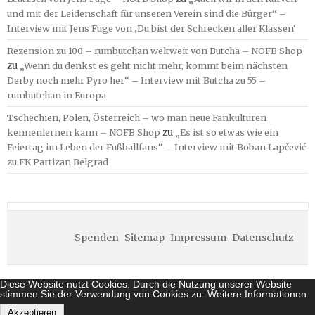
und mit der Leidenschaft für unseren Verein sind die Bürger“ –
Interview mit Jens Fuge von ‚Du bist der Schrecken aller Klassen‘
Rezension zu 100 – rumbutchan weltweit von Butcha – NOFB Shop
zu
„Wenn du denkst es geht nicht mehr, kommt beim nächsten
Derby noch mehr Pyro her“ – Interview mit Butcha zu 55 –
rumbutchan in Europa
Tschechien, Polen, Österreich – wo man neue Fankulturen
kennenlernen kann – NOFB Shop
zu
„Es ist so etwas wie ein
Feiertag im Leben der Fußballfans“ – Interview mit Boban Lapčević
zu FK Partizan Belgrad
Spenden
Sitemap
Impressum
Datenschutz
Diese Website nutzt Cookies. Durch die Nutzung unserer Website
stimmen Sie der Verwendung von Cookies zu.
Weitere Informationen
Akzeptieren