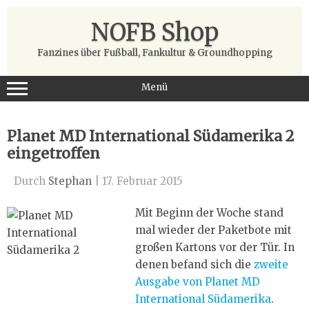
Zum
Inhalt
NOFB Shop
springen
Fanzines über Fußball, Fankultur & Groundhopping
Menü
Planet MD International Südamerika 2
eingetroffen
Durch
Stephan
|
17. Februar 2015
Mit Beginn der Woche stand
mal wieder der Paketbote mit
großen Kartons vor der Tür. In
denen befand sich die
zweite
Ausgabe von Planet MD
International Südamerika
.