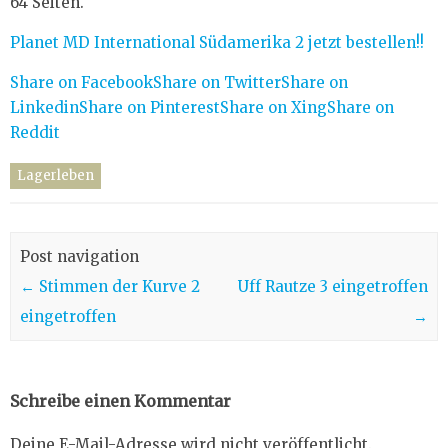
64 Seiten.
Planet MD International Südamerika 2 jetzt bestellen!!
Share on Facebook
Share on Twitter
Share on
Linkedin
Share on Pinterest
Share on Xing
Share on
Reddit
Lagerleben
Post navigation
←
Stimmen der Kurve 2
Uff Rautze 3 eingetroffen
eingetroffen
→
Schreibe einen Kommentar
Deine E-Mail-Adresse wird nicht veröffentlicht.