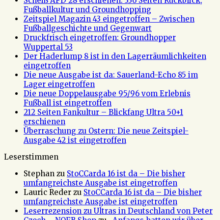
Scheiß AFD 28 erschienen: 336 Seiten Rückblick,
Fußballkultur und Groundhopping
Zeitspiel Magazin 43 eingetroffen – Zwischen
Fußballgeschichte und Gegenwart
Druckfrisch eingetroffen: Groundhopper
Wuppertal 53
Der Haderlump 8 ist in den Lagerräumlichkeiten
eingetroffen
Die neue Ausgabe ist da: Sauerland-Echo 85 im
Lager eingetroffen
Die neue Doppelausgabe 95/96 vom Erlebnis
Fußball ist eingetroffen
212 Seiten Fankultur – Blickfang Ultra 50+1
erschienen
Überraschung zu Ostern: Die neue Zeitspiel-
Ausgabe 42 ist eingetroffen
Leserstimmen
Stephan
zu
StoCCarda 16 ist da – Die bisher
umfangreichste Ausgabe ist eingetroffen
Lauric Reder
zu
StoCCarda 16 ist da – Die bisher
umfangreichste Ausgabe ist eingetroffen
Leserrezension zu Ultras in Deutschland von Peter