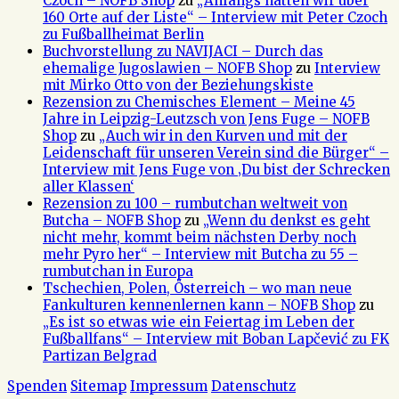
Czoch – NOFB Shop
zu
„Anfangs hatten wir über
160 Orte auf der Liste“ – Interview mit Peter Czoch
zu Fußballheimat Berlin
Buchvorstellung zu NAVIJACI – Durch das
ehemalige Jugoslawien – NOFB Shop
zu
Interview
mit Mirko Otto von der Beziehungskiste
Rezension zu Chemisches Element – Meine 45
Jahre in Leipzig-Leutzsch von Jens Fuge – NOFB
Shop
zu
„Auch wir in den Kurven und mit der
Leidenschaft für unseren Verein sind die Bürger“ –
Interview mit Jens Fuge von ‚Du bist der Schrecken
aller Klassen‘
Rezension zu 100 – rumbutchan weltweit von
Butcha – NOFB Shop
zu
„Wenn du denkst es geht
nicht mehr, kommt beim nächsten Derby noch
mehr Pyro her“ – Interview mit Butcha zu 55 –
rumbutchan in Europa
Tschechien, Polen, Österreich – wo man neue
Fankulturen kennenlernen kann – NOFB Shop
zu
„Es ist so etwas wie ein Feiertag im Leben der
Fußballfans“ – Interview mit Boban Lapčević zu FK
Partizan Belgrad
Spenden
Sitemap
Impressum
Datenschutz