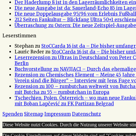
Der Haderlump 8 ist in den Lagerräumlichkeiten ein
Die neue Ausgabe ist da: Sauerland-Echo 85 im Lage
Die neue Doppelausgabe 95/96 vom Erlebnis Fußball 
212 Seiten Fankultur – Blickfang Ultra 50+1 erschien
Überraschung zu Ostern: Die neue Zeitspiel-Ausgabe 
Leserstimmen
Stephan
zu
StoCCarda 16 ist da – Die bisher umfangr
Lauric Reder
zu
StoCCarda 16 ist da – Die bisher um
Leserrezension zu Ultras in Deutschland von Peter
Berlin
Buchvorstellung zu NAVIJACI – Durch das ehemalig
Rezension zu Chemisches Element – Meine 45 Jahre 
Verein sind die Bürger“ – Interview mit Jens Fuge vo
Rezension zu 100 – rumbutchan weltweit von Butch
mit Butcha zu 55 – rumbutchan in Europa
Tschechien, Polen, Österreich – wo man neue Fank
mit Boban Lapčević zu FK Partizan Belgrad
Spenden
Sitemap
Impressum
Datenschutz
Diese Website nutzt Cookies. Durch die Nutzung unserer Website s
Die Cookie-Einstellungen auf dieser Website sind auf "Cookies zulas