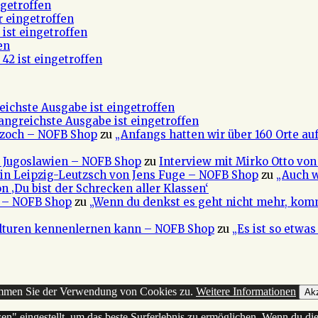
getroffen
r eingetroffen
ist eingetroffen
en
42 ist eingetroffen
eichste Ausgabe ist eingetroffen
fangreichste Ausgabe ist eingetroffen
 Czoch – NOFB Shop
zu
„Anfangs hatten wir über 160 Orte au
e Jugoslawien – NOFB Shop
zu
Interview mit Mirko Otto von
in Leipzig-Leutzsch von Jens Fuge – NOFB Shop
zu
„Auch w
n ‚Du bist der Schrecken aller Klassen‘
a – NOFB Shop
zu
„Wenn du denkst es geht nicht mehr, kom
ulturen kennenlernen kann – NOFB Shop
zu
„Es ist so etwa
timmen Sie der Verwendung von Cookies zu.
Weitere Informationen
Akz
sen" eingestellt, um das beste Surferlebnis zu ermöglichen. Wenn du 