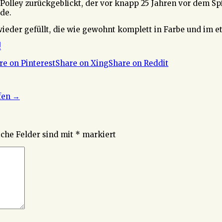
e Polley zurückgeblickt, der vor knapp 25 Jahren vor dem 
de.
wieder gefüllt, die wie gewohnt komplett in Farbe und im
!
re on Pinterest
Share on Xing
Share on Reddit
ffen
→
iche Felder sind mit
*
markiert