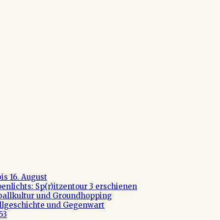
s 16. August
nlichts: Sp(r)itzentour 3 erschienen
ßballkultur und Groundhopping
allgeschichte und Gegenwart
53