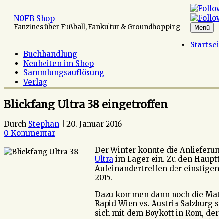
Zum
Inhalt
NOFB Shop
springen
Fanzines über Fußball, Fankultur & Groundhopping
Menü
Startse
Buchhandlung
Neuheiten im Shop
Sammlungsauflösung
Verlag
Blickfang Ultra 38 eingetroffen
Durch
Stephan
|
20. Januar 2016
0 Kommentar
Der Winter konnte die Anlieferun
Ultra
im Lager ein. Zu den Hauptt
Aufeinandertreffen der einstige
2015.
Dazu kommen dann noch die Matc
Rapid Wien vs. Austria Salzburg 
sich mit dem Boykott in Rom, der 