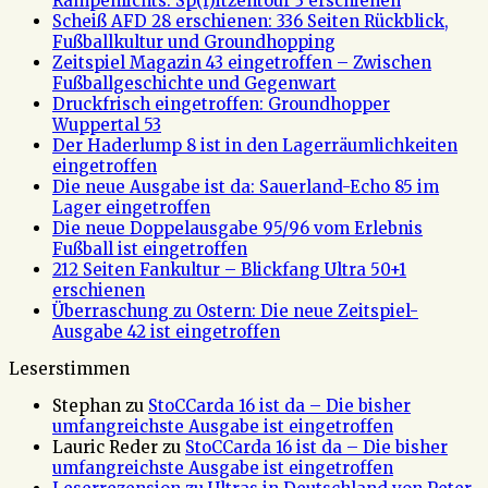
Rampenlichts: Sp(r)itzentour 3 erschienen
Scheiß AFD 28 erschienen: 336 Seiten Rückblick,
Fußballkultur und Groundhopping
Zeitspiel Magazin 43 eingetroffen – Zwischen
Fußballgeschichte und Gegenwart
Druckfrisch eingetroffen: Groundhopper
Wuppertal 53
Der Haderlump 8 ist in den Lagerräumlichkeiten
eingetroffen
Die neue Ausgabe ist da: Sauerland-Echo 85 im
Lager eingetroffen
Die neue Doppelausgabe 95/96 vom Erlebnis
Fußball ist eingetroffen
212 Seiten Fankultur – Blickfang Ultra 50+1
erschienen
Überraschung zu Ostern: Die neue Zeitspiel-
Ausgabe 42 ist eingetroffen
Leserstimmen
Stephan
zu
StoCCarda 16 ist da – Die bisher
umfangreichste Ausgabe ist eingetroffen
Lauric Reder
zu
StoCCarda 16 ist da – Die bisher
umfangreichste Ausgabe ist eingetroffen