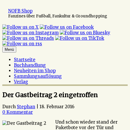
Zum
Inhalt
NOFB Shop
springen
Fanzines über Fußball, Fankultur & Groundhopping
Menü
Startseite
Buchhandlung
Neuheiten im Shop
Sammlungsauflösung
Verlag
Der Gastbeitrag 2 eingetroffen
Durch
Stephan
|
18. Februar 2016
0 Kommentar
Und schon wieder stand der
Paketbote vor der Tür und