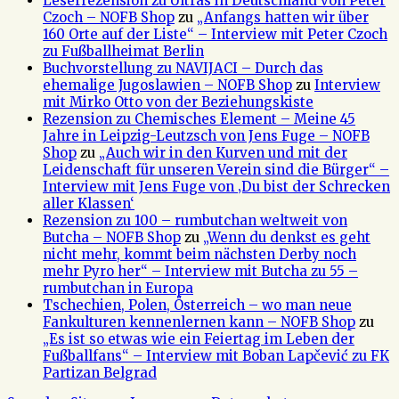
Leserrezension zu Ultras in Deutschland von Peter
Czoch – NOFB Shop
zu
„Anfangs hatten wir über
160 Orte auf der Liste“ – Interview mit Peter Czoch
zu Fußballheimat Berlin
Buchvorstellung zu NAVIJACI – Durch das
ehemalige Jugoslawien – NOFB Shop
zu
Interview
mit Mirko Otto von der Beziehungskiste
Rezension zu Chemisches Element – Meine 45
Jahre in Leipzig-Leutzsch von Jens Fuge – NOFB
Shop
zu
„Auch wir in den Kurven und mit der
Leidenschaft für unseren Verein sind die Bürger“ –
Interview mit Jens Fuge von ‚Du bist der Schrecken
aller Klassen‘
Rezension zu 100 – rumbutchan weltweit von
Butcha – NOFB Shop
zu
„Wenn du denkst es geht
nicht mehr, kommt beim nächsten Derby noch
mehr Pyro her“ – Interview mit Butcha zu 55 –
rumbutchan in Europa
Tschechien, Polen, Österreich – wo man neue
Fankulturen kennenlernen kann – NOFB Shop
zu
„Es ist so etwas wie ein Feiertag im Leben der
Fußballfans“ – Interview mit Boban Lapčević zu FK
Partizan Belgrad