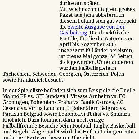
durfte am späten
Mittwochnachmittag ein großes
Paket aus Jena abliefern. In
diesem befand sich gut verpackt
die
zweite Ausgabe von Der
Gastbeitrag
. Die druckfrische
Postille, für die die Autoren von
April bis November 2015
insgesamt 19 Länder bereisten,
ist dieses Mal ganze 144 Seiten
dick geworden. Unter anderem
wurden Fußballspiele in
Tschechien, Schweden, Georgien, Österreich, Polen
sowie Frankreich besucht.
In der Spieleliste befinden sich zum Beispiele die Duelle
Malmö FF vs. GIF Sundsvall, Vitesse Arnheim vs. FC
Groningen, Bohemians Praha vs. Banik Ostrava, AC
Cesena vs. Virtus Lanciano, HRoter Stern Belgrad vs.
Partizan Belgrad sowie Lokomotivi Tbilisi vs. Shukura
Khobuleti. Dazu kommen dann noch einige
Fußballfremde Besuche beim Football, Rugby, Basketball
und Kegeln. Abgerundet wird das Heft mit einigen Fotos
und einer Karte zur besseren Übersicht.