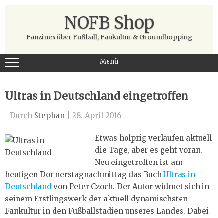
Zum
Inhalt
NOFB Shop
springen
Fanzines über Fußball, Fankultur & Groundhopping
Menü
Ultras in Deutschland eingetroffen
Durch
Stephan
|
28. April 2016
Etwas holprig verlaufen aktuell
die Tage, aber es geht voran.
Neu eingetroffen ist am
heutigen Donnerstagnachmittag das Buch
Ultras in
Deutschland
von Peter Czoch. Der Autor widmet sich in
seinem Erstlingswerk der aktuell dynamischsten
Fankultur in den Fußballstadien unseres Landes. Dabei