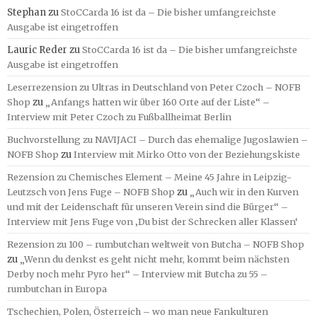
Stephan
zu
StoCCarda 16 ist da – Die bisher umfangreichste
Ausgabe ist eingetroffen
Lauric Reder
zu
StoCCarda 16 ist da – Die bisher umfangreichste
Ausgabe ist eingetroffen
Leserrezension zu Ultras in Deutschland von Peter Czoch – NOFB
Shop
zu
„Anfangs hatten wir über 160 Orte auf der Liste“ –
Interview mit Peter Czoch zu Fußballheimat Berlin
Buchvorstellung zu NAVIJACI – Durch das ehemalige Jugoslawien –
NOFB Shop
zu
Interview mit Mirko Otto von der Beziehungskiste
Rezension zu Chemisches Element – Meine 45 Jahre in Leipzig-
Leutzsch von Jens Fuge – NOFB Shop
zu
„Auch wir in den Kurven
und mit der Leidenschaft für unseren Verein sind die Bürger“ –
Interview mit Jens Fuge von ‚Du bist der Schrecken aller Klassen‘
Rezension zu 100 – rumbutchan weltweit von Butcha – NOFB Shop
zu
„Wenn du denkst es geht nicht mehr, kommt beim nächsten
Derby noch mehr Pyro her“ – Interview mit Butcha zu 55 –
rumbutchan in Europa
Tschechien, Polen, Österreich – wo man neue Fankulturen