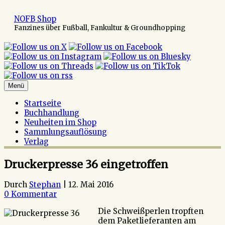
Zum
Inhalt
NOFB Shop
springen
Fanzines über Fußball, Fankultur & Groundhopping
Menü
Startseite
Buchhandlung
Neuheiten im Shop
Sammlungsauflösung
Verlag
Druckerpresse 36 eingetroffen
Durch
Stephan
|
12. Mai 2016
0 Kommentar
Die Schweißperlen tropften
dem Paketlieferanten am