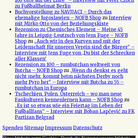
160 Orte auf der Liste“ – Interview mit Peter Czoch
zu Fußballheimat Berlin
Buchvorstellung zu NAVIJACI – Durch das
ehemalige Jugoslawien – NOFB Shop
zu
Interview
mit Mirko Otto von der Beziehungskiste
Rezension zu Chemisches Element – Meine 45
Jahre in Leipzig-Leutzsch von Jens Fuge – NOFB
Shop
zu
„Auch wir in den Kurven und mit der
Leidenschaft für unseren Verein sind die Bürger“ –
Interview mit Jens Fuge von ‚Du bist der Schrecken
aller Klassen‘
Rezension zu 100 – rumbutchan weltweit von
Butcha – NOFB Shop
zu
„Wenn du denkst es geht
nicht mehr, kommt beim nächsten Derby noch
mehr Pyro her“ – Interview mit Butcha zu 55 –
rumbutchan in Europa
Tschechien, Polen, Österreich – wo man neue
Fankulturen kennenlernen kann – NOFB Shop
zu
„Es ist so etwas wie ein Feiertag im Leben der
Fußballfans“ – Interview mit Boban Lapčević zu FK
Partizan Belgrad
Spenden
Sitemap
Impressum
Datenschutz