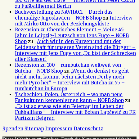
160 Orte auf der Liste“ – Interview mit Peter Czoch
zu Fußballheimat Berlin
Buchvorstellung zu NAVIJACI – Durch das
ehemalige Jugoslawien – NOFB Shop
zu
Interview
mit Mirko Otto von der Beziehungskiste
Rezension zu Chemisches Element – Meine 45
Jahre in Leipzig-Leutzsch von Jens Fuge – NOFB
Shop
zu
„Auch wir in den Kurven und mit der
Leidenschaft für unseren Verein sind die Bürger“ –
Interview mit Jens Fuge von ‚Du bist der Schrecken
aller Klassen‘
Rezension zu 100 – rumbutchan weltweit von
Butcha – NOFB Shop
zu
„Wenn du denkst es geht
nicht mehr, kommt beim nächsten Derby noch
mehr Pyro her“ – Interview mit Butcha zu 55 –
rumbutchan in Europa
Tschechien, Polen, Österreich – wo man neue
Fankulturen kennenlernen kann – NOFB Shop
zu
„Es ist so etwas wie ein Feiertag im Leben der
Fußballfans“ – Interview mit Boban Lapčević zu FK
Partizan Belgrad
Spenden
Sitemap
Impressum
Datenschutz