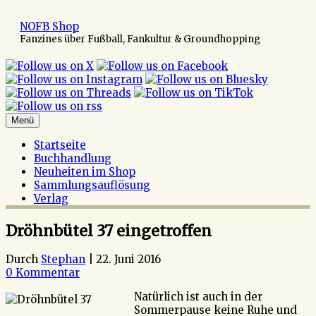
Zum
Inhalt
NOFB Shop
springen
Fanzines über Fußball, Fankultur & Groundhopping
Menü
Startseite
Buchhandlung
Neuheiten im Shop
Sammlungsauflösung
Verlag
Dröhnbütel 37 eingetroffen
Durch
Stephan
|
22. Juni 2016
0 Kommentar
Natürlich ist auch in der
Sommerpause keine Ruhe und