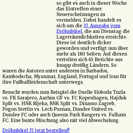
so gibt es auch in dieser Woche
das Eintreffen einer
Neuerscheinungen zu
vermelden. Dabei handelt es
sich um die
37. Ausgabe vom
Dröhnbütel
, die am Dienstag die
Lagerräumlichkeiten erreichte.
Diese ist deutlich dicker
geworden und verfügt nun über
mehr als 180 Seiten. Auf diesen
verteilen sich 65 Berichte aus
knapp dreißig Ländern. So
waren die Autoren unter anderem in Barbados,
Kambodscha, Myanmar, England, Portugal und Iran für
ihre Fußballleidenschaft unterwegs.
Besucht wurden zum Beispiel die Duelle Sloboda Tuzla
vs. FK Sarajevo, Aarhus GF vs. FC Kopenhagen, Hajduk
Split vs. HNK Rijeka, RNK Split vs. Dinamo Zagreb,
Pogon Stettin vs. Lech Poznan, Dundee United vs.
Dundee FC oder auch Queens Park Rangers vs. Fulham
FC. Eine bunte Mischung also mit viel Abwechslung.
Dröhnbütel 37 jetzt bestellen!!