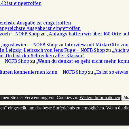
42 ist eingetroffen
eichste Ausgabe ist eingetroffen
fangreichste Ausgabe ist eingetroffen
 Czoch – NOFB Shop
zu
„Anfangs hatten wir über 160 Orte au
e Jugoslawien – NOFB Shop
zu
Interview mit Mirko Otto von
in Leipzig-Leutzsch von Jens Fuge – NOFB Shop
zu
„Auch w
n ‚Du bist der Schrecken aller Klassen‘
a – NOFB Shop
zu
„Wenn du denkst es geht nicht mehr, kom
ulturen kennenlernen kann – NOFB Shop
zu
„Es ist so etwa
timmen Sie der Verwendung von Cookies zu.
Weitere Informationen
Akz
sen" eingestellt, um das beste Surferlebnis zu ermöglichen. Wenn du 