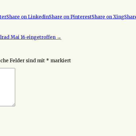
ter
Share on Linkedin
Share on Pinterest
Share on Xing
Shar
rad Mai 16 eingetroffen
→
iche Felder sind mit
*
markiert