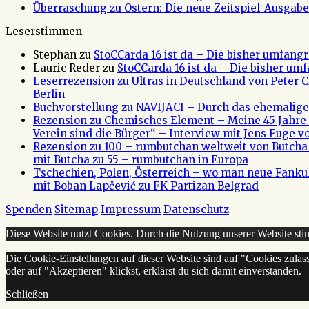
Überraschung zu Ostern: Die neue Zeitspiel-Ausgabe 
Leserstimmen
Stephan
zu
StoCCarda 16 ist da – Die bisher umfangr
Lauric Reder
zu
StoCCarda 16 ist da – Die bisher um
Leserrezension zu Ultras in Deutschland von Peter
Berlin
Buchvorstellung zu NAVIJACI – Durch das ehemalig
Rezension zu Chemisches Element – Meine 45 Jahre 
Verein sind die Bürger“ – Interview mit Jens Fuge vo
Rezension zu 100 – rumbutchan weltweit von Butch
mit Butcha zu 55 – rumbutchan in Europa
Tschechien, Polen, Österreich – wo man neue Fank
mit Boban Lapčević zu FK Partizan Belgrad
Spenden
Sitemap
Impressum
Datenschutz
Diese Website nutzt Cookies. Durch die Nutzung unserer Website s
Die Cookie-Einstellungen auf dieser Website sind auf "Cookies zulas
oder auf "Akzeptieren" klickst, erklärst du sich damit einverstanden.
Schließen