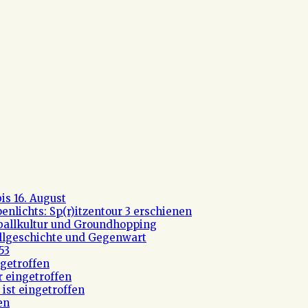
s 16. August
nlichts: Sp(r)itzentour 3 erschienen
ßballkultur und Groundhopping
allgeschichte und Gegenwart
53
getroffen
r eingetroffen
ist eingetroffen
en