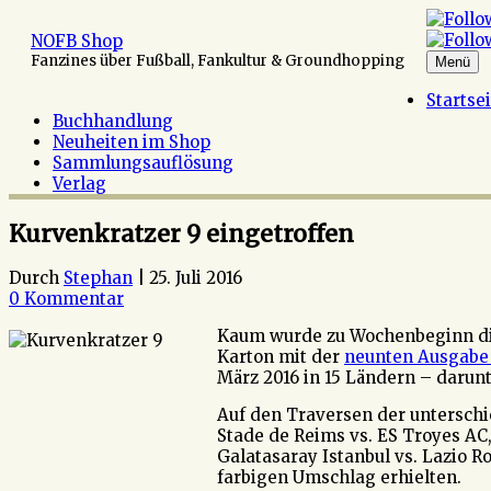
Zum
Inhalt
NOFB Shop
springen
Fanzines über Fußball, Fankultur & Groundhopping
Menü
Startse
Buchhandlung
Neuheiten im Shop
Sammlungsauflösung
Verlag
Kurvenkratzer 9 eingetroffen
Durch
Stephan
|
25. Juli 2016
0 Kommentar
Kaum wurde zu Wochenbeginn die 
Karton mit der
neunten Ausgabe
März 2016 in 15 Ländern – darunt
Auf den Traversen der unterschie
Stade de Reims vs. ES Troyes AC,
Galatasaray Istanbul vs. Lazio 
farbigen Umschlag erhielten.