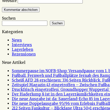
Website
Suchen
Suchen
Kategorien
News
Interviews
Lagerleben
Rezensionen
Neue Artikel
Sommerpause im NOFB-Shop: Versandpause vom 1. bi
Fußball, Fernweh und Fußballplätze fernab des Rampe
Scheiß AFD 28 erschienen: 336 Seiten Rückblick, Fu
Zeitspiel Magazin 43 eingetroffen – Zwischen Fußb
Druckfrisch eingetroffen: Groundhopper Wuppertal 
Der Haderlump 8 ist in den Lagerräumlichkeiten ein
Die neue Ausgabe ist da: Sauerland-Echo 85 im Lage
Die neue Doppelausgabe 95/96 vom Erlebnis Fußball 
212 Seiten Fankultur – Blickfang Ultra 50+1 erschien