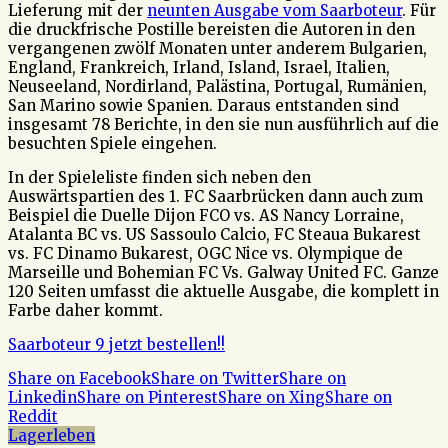
Lieferung mit der
neunten Ausgabe vom Saarboteur
. Für
die druckfrische Postille bereisten die Autoren in den
vergangenen zwölf Monaten unter anderem Bulgarien,
England, Frankreich, Irland, Island, Israel, Italien,
Neuseeland, Nordirland, Palästina, Portugal, Rumänien,
San Marino sowie Spanien. Daraus entstanden sind
insgesamt 78 Berichte, in den sie nun ausführlich auf die
besuchten Spiele eingehen.
In der Spieleliste finden sich neben den
Auswärtspartien des 1. FC Saarbrücken dann auch zum
Beispiel die Duelle Dijon FCO vs. AS Nancy Lorraine,
Atalanta BC vs. US Sassoulo Calcio, FC Steaua Bukarest
vs. FC Dinamo Bukarest, OGC Nice vs. Olympique de
Marseille und Bohemian FC Vs. Galway United FC. Ganze
120 Seiten umfasst die aktuelle Ausgabe, die komplett in
Farbe daher kommt.
Saarboteur 9 jetzt bestellen!!
Share on Facebook
Share on Twitter
Share on
Linkedin
Share on Pinterest
Share on Xing
Share on
Reddit
Lagerleben