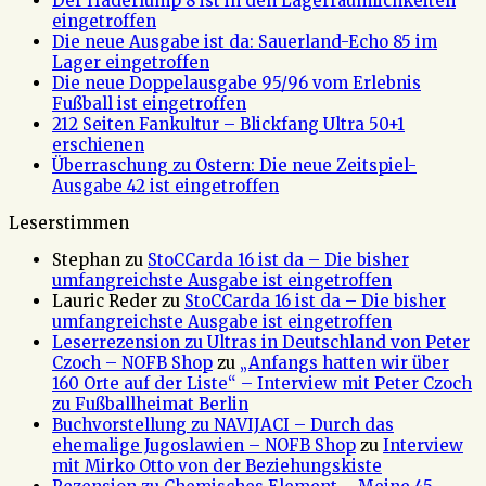
Der Haderlump 8 ist in den Lagerräumlichkeiten
eingetroffen
Die neue Ausgabe ist da: Sauerland-Echo 85 im
Lager eingetroffen
Die neue Doppelausgabe 95/96 vom Erlebnis
Fußball ist eingetroffen
212 Seiten Fankultur – Blickfang Ultra 50+1
erschienen
Überraschung zu Ostern: Die neue Zeitspiel-
Ausgabe 42 ist eingetroffen
Leserstimmen
Stephan
zu
StoCCarda 16 ist da – Die bisher
umfangreichste Ausgabe ist eingetroffen
Lauric Reder
zu
StoCCarda 16 ist da – Die bisher
umfangreichste Ausgabe ist eingetroffen
Leserrezension zu Ultras in Deutschland von Peter
Czoch – NOFB Shop
zu
„Anfangs hatten wir über
160 Orte auf der Liste“ – Interview mit Peter Czoch
zu Fußballheimat Berlin
Buchvorstellung zu NAVIJACI – Durch das
ehemalige Jugoslawien – NOFB Shop
zu
Interview
mit Mirko Otto von der Beziehungskiste