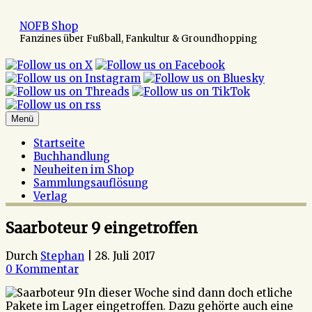
Zum
Inhalt
NOFB Shop
springen
Fanzines über Fußball, Fankultur & Groundhopping
Menü
Startseite
Buchhandlung
Neuheiten im Shop
Sammlungsauflösung
Verlag
Saarboteur 9 eingetroffen
Durch
Stephan
|
28. Juli 2017
0 Kommentar
In dieser Woche sind dann doch etliche
Pakete im Lager eingetroffen. Dazu gehörte auch eine