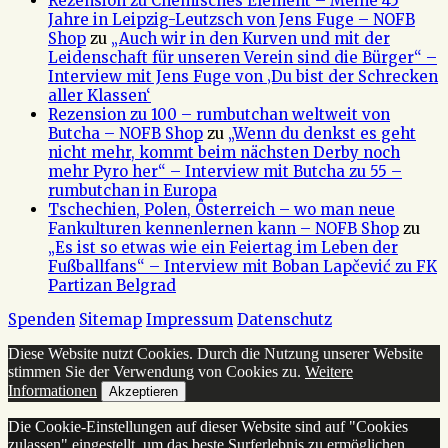
Rezension zu Chemisches Element – Meine 45
Jahre in Leipzig-Leutzsch von Jens Fuge – NOFB
Shop
zu
„Auch wir in den Kurven und mit der
Leidenschaft für unseren Verein sind die Bürger“ –
Interview mit Jens Fuge von ‚Du bist der Schrecken
aller Klassen‘
Rezension zu 100 – rumbutchan weltweit von
Butcha – NOFB Shop
zu
„Wenn du denkst es geht
nicht mehr, kommt beim nächsten Derby noch
mehr Pyro her“ – Interview mit Butcha zu 55 –
rumbutchan in Europa
Tschechien, Polen, Österreich – wo man neue
Fankulturen kennenlernen kann – NOFB Shop
zu
„Es ist so etwas wie ein Feiertag im Leben der
Fußballfans“ – Interview mit Boban Lapčević zu FK
Partizan Belgrad
Spenden
Sitemap
Impressum
Datenschutz
Diese Website nutzt Cookies. Durch die Nutzung unserer Website
stimmen Sie der Verwendung von Cookies zu.
Weitere
Informationen
Akzeptieren
Die Cookie-Einstellungen auf dieser Website sind auf "Cookies
zulassen" eingestellt, um das beste Surferlebnis zu ermöglichen.