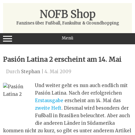
Zum
Inhalt
NOFB Shop
springen
Fanzines über Fußball, Fankultur & Groundhopping
Menü
Pasión Latina 2 erscheint am 14. Mai
Durch
Stephan
|
4. Mai 2009
Und weiter geht es nun auch endlich mit
Pasión Latina. Nach der erfolgreichen
Erstausgabe
erscheint am 14. Mai das
zweite Heft
. Diesmal wird besonders der
Fußball in Brasilien beleuchtet. Aber auch
die anderen Länder in Südamerika
kommen nicht zu kurz, so gibt es unter anderem Artikel