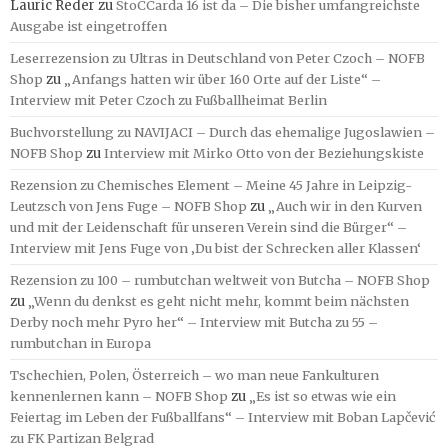
Lauric Reder
zu
StoCCarda 16 ist da – Die bisher umfangreichste
Ausgabe ist eingetroffen
Leserrezension zu Ultras in Deutschland von Peter Czoch – NOFB
Shop
zu
„Anfangs hatten wir über 160 Orte auf der Liste“ –
Interview mit Peter Czoch zu Fußballheimat Berlin
Buchvorstellung zu NAVIJACI – Durch das ehemalige Jugoslawien –
NOFB Shop
zu
Interview mit Mirko Otto von der Beziehungskiste
Rezension zu Chemisches Element – Meine 45 Jahre in Leipzig-
Leutzsch von Jens Fuge – NOFB Shop
zu
„Auch wir in den Kurven
und mit der Leidenschaft für unseren Verein sind die Bürger“ –
Interview mit Jens Fuge von ‚Du bist der Schrecken aller Klassen‘
Rezension zu 100 – rumbutchan weltweit von Butcha – NOFB Shop
zu
„Wenn du denkst es geht nicht mehr, kommt beim nächsten
Derby noch mehr Pyro her“ – Interview mit Butcha zu 55 –
rumbutchan in Europa
Tschechien, Polen, Österreich – wo man neue Fankulturen
kennenlernen kann – NOFB Shop
zu
„Es ist so etwas wie ein
Feiertag im Leben der Fußballfans“ – Interview mit Boban Lapčević
zu FK Partizan Belgrad