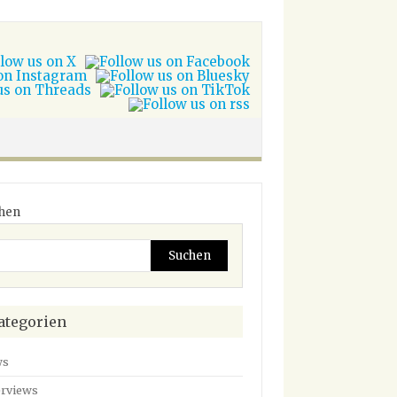
hen
Suchen
ategorien
ws
erviews