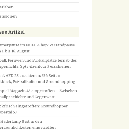
erleben
ensionen
eue Artikel
merpause im NOFB-Shop: Versandpause
1. bis 16. August
ball, Fernweh und Fußballplätze fernab des
penlichts: Sp(r)itzentour 3 erschienen
eiß AFD 28 erschienen: 336 Seiten
kblick, Fußballkultur und Groundhopping
tspiel Magazin 43 eingetroffen – Zwischen
ballgeschichte und Gegenwart
ckfrisch eingetroffen: Groundhopper
pertal 53
 Haderlump 8 ist in den
erräumlichkeiten eingetroffen