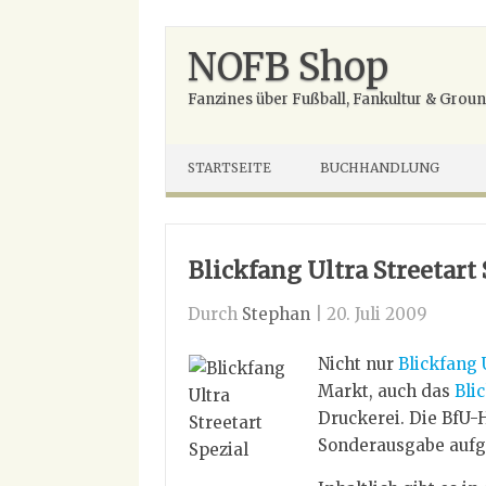
Zum
Inhalt
NOFB Shop
springen
Fanzines über Fußball, Fankultur & Gro
STARTSEITE
BUCHHANDLUNG
Blickfang Ultra Streetart 
Durch
Stephan
|
20. Juli 2009
Nicht nur
Blickfang 
Markt, auch das
Bli
Druckerei. Die BfU-
Sonderausgabe aufgeg