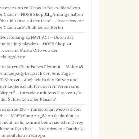
errezension zu Ultras in Deutschland von
er Czoch – NOFB Shop
zu
„Anfangs hatten
über 160 Orte auf der Liste“ – Interview mit
er Czoch zu Fußballheimat Berlin
hvorstellung zu NAVIJACI – Durch das
malige Jugoslawien – NOFB Shop
zu
erview mit Mirko Otto von der
iehungskiste
ension zu Chemisches Element – Meine 45
re in Leipzig-Leutzsch von Jens Fuge –
B Shop
zu
„Auch wir in den Kurven und
 der Leidenschaft für unseren Verein sind
 Bürger“ – Interview mit Jens Fuge von ‚Du
t der Schrecken aller Klassen‘
ension zu 100 – rumbutchan weltweit von
cha – NOFB Shop
zu
„Wenn du denkst es
t nicht mehr, kommt beim nächsten Derby
h mehr Pyro her“ – Interview mit Butcha zu
– rumbutchan in Europa