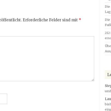
Die
Lag
Die
öffentlicht.
Erforderliche Felder sind mit
*
Fuß
212
ers
Übe
Aus
L
Ste
umf
Lau
bis
ein