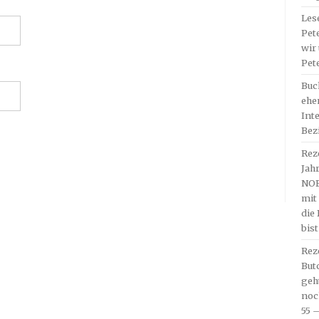
Les
Pet
wir 
Pet
Buc
ehe
Int
Bez
Rez
Jah
NOF
mit
die
bis
Rez
But
geh
noc
55 