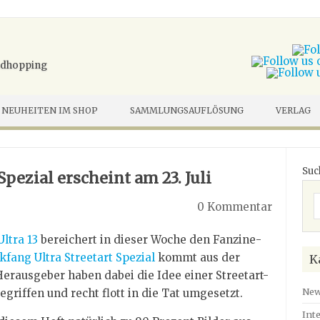
undhopping
NEUHEITEN IM SHOP
SAMMLUNGSAUFLÖSUNG
VERLAG
Suc
Spezial erscheint am 23. Juli
0 Kommentar
Ultra 13
bereichert in dieser Woche den Fanzine-
ckfang Ultra Streetart Spezial
kommt aus der
K
Herausgeber haben dabei die Idee einer Streetart-
Ne
riffen und recht flott in die Tat umgesetzt.
Int