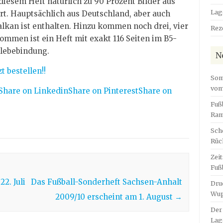
n diesem Heft natürlich zu 90 Prozent Bilder aus
Lag
rt. Hauptsächlich aus Deutschland, aber auch
alkan ist enthalten. Hinzu kommen noch drei, vier
Rez
men ist ein Heft mit exakt 116 Seiten im B5-
lebebindung.
N
t bestellen!!
Som
vom 
Share on Linkedin
Share on Pinterest
Share on
Fuß
Ram
Sch
Rüc
Zei
Fuß
2. Juli
Das Fußball-Sonderheft Sachsen-Anhalt
Dru
Wup
2009/10 erscheint am 1. August
→
Der
Lag