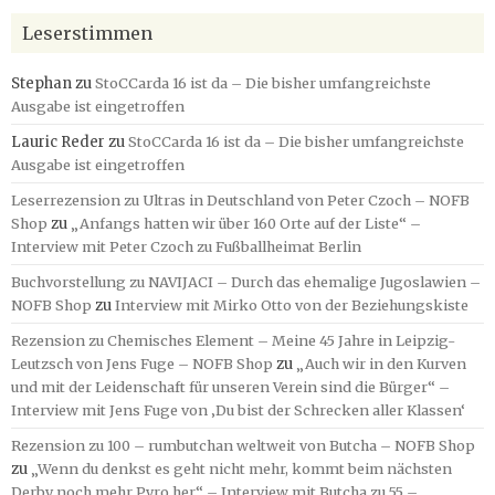
Leserstimmen
Stephan
zu
StoCCarda 16 ist da – Die bisher umfangreichste
Ausgabe ist eingetroffen
Lauric Reder
zu
StoCCarda 16 ist da – Die bisher umfangreichste
Ausgabe ist eingetroffen
Leserrezension zu Ultras in Deutschland von Peter Czoch – NOFB
Shop
zu
„Anfangs hatten wir über 160 Orte auf der Liste“ –
Interview mit Peter Czoch zu Fußballheimat Berlin
Buchvorstellung zu NAVIJACI – Durch das ehemalige Jugoslawien –
NOFB Shop
zu
Interview mit Mirko Otto von der Beziehungskiste
Rezension zu Chemisches Element – Meine 45 Jahre in Leipzig-
Leutzsch von Jens Fuge – NOFB Shop
zu
„Auch wir in den Kurven
und mit der Leidenschaft für unseren Verein sind die Bürger“ –
Interview mit Jens Fuge von ‚Du bist der Schrecken aller Klassen‘
Rezension zu 100 – rumbutchan weltweit von Butcha – NOFB Shop
zu
„Wenn du denkst es geht nicht mehr, kommt beim nächsten
Derby noch mehr Pyro her“ – Interview mit Butcha zu 55 –