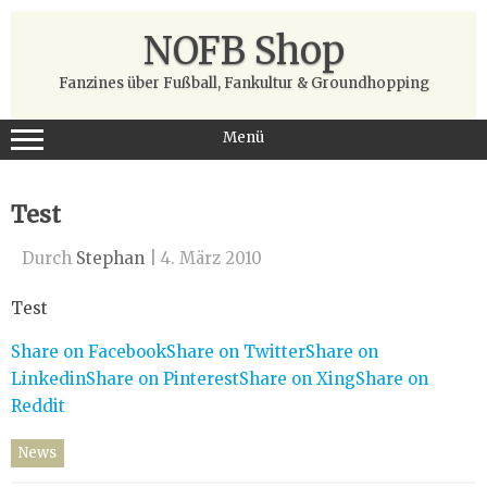
Zum
Inhalt
NOFB Shop
springen
Fanzines über Fußball, Fankultur & Groundhopping
Menü
Test
Durch
Stephan
|
4. März 2010
Test
Share on Facebook
Share on Twitter
Share on
Linkedin
Share on Pinterest
Share on Xing
Share on
Reddit
News