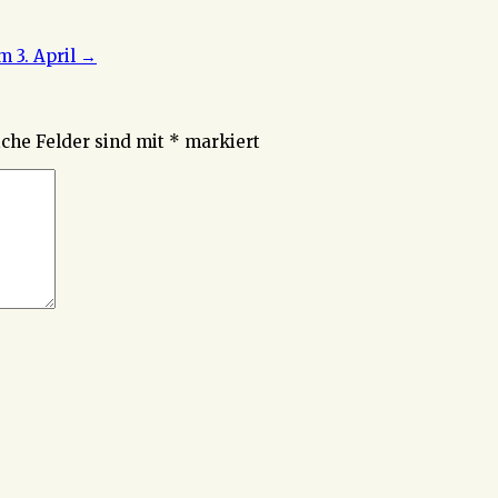
m 3. April
→
iche Felder sind mit
*
markiert