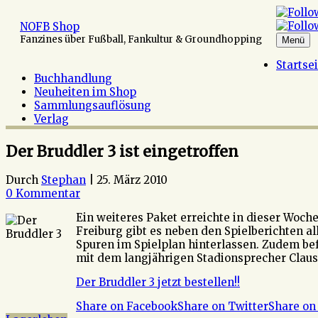
Zum
Inhalt
NOFB Shop
springen
Fanzines über Fußball, Fankultur & Groundhopping
Menü
Startse
Buchhandlung
Neuheiten im Shop
Sammlungsauflösung
Verlag
Der Bruddler 3 ist eingetroffen
Durch
Stephan
|
25. März 2010
0 Kommentar
Ein weiteres Paket erreichte in dieser Woch
Freiburg gibt es neben den Spielberichten al
Spuren im Spielplan hinterlassen. Zudem be
mit dem langjährigen Stadionsprecher Claus
Der Bruddler 3 jetzt bestellen!!
Share on Facebook
Share on Twitter
Share on