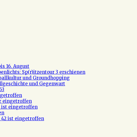
s 16. August
nlichts: Sp(r)itzentour 3 erschienen
ßballkultur und Groundhopping
allgeschichte und Gegenwart
53
getroffen
r eingetroffen
ist eingetroffen
en
42 ist eingetroffen