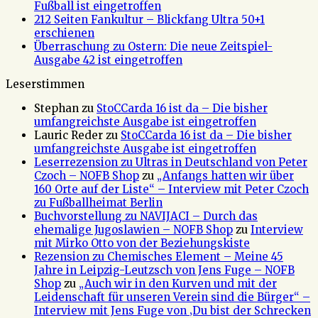
Fußball ist eingetroffen
212 Seiten Fankultur – Blickfang Ultra 50+1
erschienen
Überraschung zu Ostern: Die neue Zeitspiel-
Ausgabe 42 ist eingetroffen
Leserstimmen
Stephan
zu
StoCCarda 16 ist da – Die bisher
umfangreichste Ausgabe ist eingetroffen
Lauric Reder
zu
StoCCarda 16 ist da – Die bisher
umfangreichste Ausgabe ist eingetroffen
Leserrezension zu Ultras in Deutschland von Peter
Czoch – NOFB Shop
zu
„Anfangs hatten wir über
160 Orte auf der Liste“ – Interview mit Peter Czoch
zu Fußballheimat Berlin
Buchvorstellung zu NAVIJACI – Durch das
ehemalige Jugoslawien – NOFB Shop
zu
Interview
mit Mirko Otto von der Beziehungskiste
Rezension zu Chemisches Element – Meine 45
Jahre in Leipzig-Leutzsch von Jens Fuge – NOFB
Shop
zu
„Auch wir in den Kurven und mit der
Leidenschaft für unseren Verein sind die Bürger“ –
Interview mit Jens Fuge von ‚Du bist der Schrecken