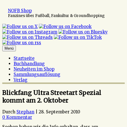
Zum
Inhalt
NOFB Shop
springen
Fanzines über Fußball, Fankultur & Groundhopping
Menü
Startseite
Buchhandlung
Neuheiten im Shop
Sammlungsauflösung
Verlag
Blickfang Ultra Streetart Spezial
kommt am 2. Oktober
Durch
Stephan
|
28. September 2010
0 Kommentar
Soeben haben wir die Info erhalten, dass am