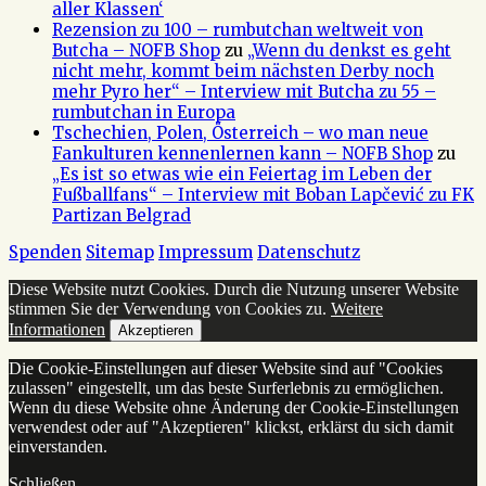
aller Klassen‘
Rezension zu 100 – rumbutchan weltweit von
Butcha – NOFB Shop
zu
„Wenn du denkst es geht
nicht mehr, kommt beim nächsten Derby noch
mehr Pyro her“ – Interview mit Butcha zu 55 –
rumbutchan in Europa
Tschechien, Polen, Österreich – wo man neue
Fankulturen kennenlernen kann – NOFB Shop
zu
„Es ist so etwas wie ein Feiertag im Leben der
Fußballfans“ – Interview mit Boban Lapčević zu FK
Partizan Belgrad
Spenden
Sitemap
Impressum
Datenschutz
Diese Website nutzt Cookies. Durch die Nutzung unserer Website
stimmen Sie der Verwendung von Cookies zu.
Weitere
Informationen
Akzeptieren
Die Cookie-Einstellungen auf dieser Website sind auf "Cookies
zulassen" eingestellt, um das beste Surferlebnis zu ermöglichen.
Wenn du diese Website ohne Änderung der Cookie-Einstellungen
verwendest oder auf "Akzeptieren" klickst, erklärst du sich damit
einverstanden.
Schließen