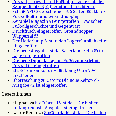
Fußball, Fernweh und Fußballplätze fernab des
Rampenlichts: Sp(r)itzentour 3 erschienen
Scheiß AFD 28 erschienen: 336 Seiten Rückblick,
Fußballkultur und Groundhopping
Zeitspiel Magazin 43 eingetroffen – Zwischen
Fußballgeschichte und Gegenwart
Druckfrisch eingetroffen: Groundhopper
Wuppertal 53
Der Haderlump 8 ist in den Lagerräumlichkeiten
eingetroffen
Die neue Ausgabe ist da: Sauerland-Echo 85 im
Lager eingetroffen
Die neue Doppelausgabe 95/96 vom Erlebnis
Fußball ist eingetroffen
212 Seiten Fankultur – Blickfang Ultra 50+1
erschienen
Überraschung zu Ostern: Die neue Zeitspiel-
Ausgabe 42 ist eingetroffen
Leserstimmen
Stephan
zu
StoCCarda 16 ist da – Die bisher
umfangreichste Ausgabe ist eingetroffen
Lauric Reder
zu
StoCCarda 16 ist da – Die bisher