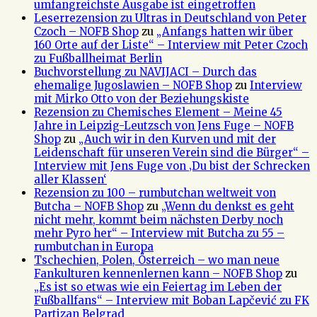
umfangreichste Ausgabe ist eingetroffen
Leserrezension zu Ultras in Deutschland von Peter
Czoch – NOFB Shop
zu
„Anfangs hatten wir über
160 Orte auf der Liste“ – Interview mit Peter Czoch
zu Fußballheimat Berlin
Buchvorstellung zu NAVIJACI – Durch das
ehemalige Jugoslawien – NOFB Shop
zu
Interview
mit Mirko Otto von der Beziehungskiste
Rezension zu Chemisches Element – Meine 45
Jahre in Leipzig-Leutzsch von Jens Fuge – NOFB
Shop
zu
„Auch wir in den Kurven und mit der
Leidenschaft für unseren Verein sind die Bürger“ –
Interview mit Jens Fuge von ‚Du bist der Schrecken
aller Klassen‘
Rezension zu 100 – rumbutchan weltweit von
Butcha – NOFB Shop
zu
„Wenn du denkst es geht
nicht mehr, kommt beim nächsten Derby noch
mehr Pyro her“ – Interview mit Butcha zu 55 –
rumbutchan in Europa
Tschechien, Polen, Österreich – wo man neue
Fankulturen kennenlernen kann – NOFB Shop
zu
„Es ist so etwas wie ein Feiertag im Leben der
Fußballfans“ – Interview mit Boban Lapčević zu FK
Partizan Belgrad