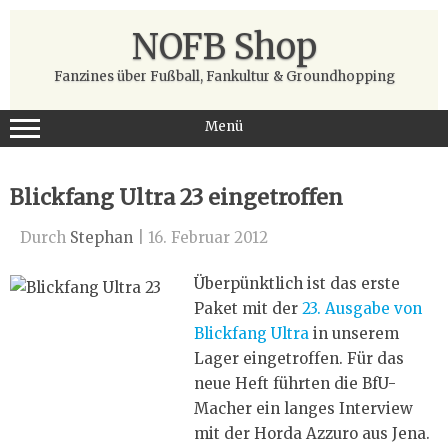
Zum
Inhalt
NOFB Shop
springen
Fanzines über Fußball, Fankultur & Groundhopping
Menü
Blickfang Ultra 23 eingetroffen
Durch
Stephan
|
16. Februar 2012
Überpünktlich ist das erste
Paket mit der
23. Ausgabe von
Blickfang Ultra
in unserem
Lager eingetroffen. Für das
neue Heft führten die BfU-
Macher ein langes Interview
mit der Horda Azzuro aus Jena.