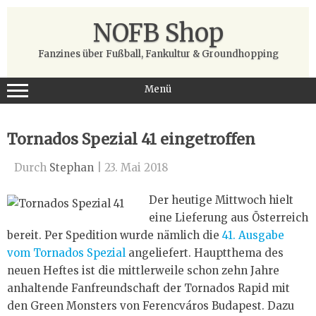
Zum
Inhalt
NOFB Shop
springen
Fanzines über Fußball, Fankultur & Groundhopping
Menü
Tornados Spezial 41 eingetroffen
Durch
Stephan
|
23. Mai 2018
Der heutige Mittwoch hielt
eine Lieferung aus Österreich
bereit. Per Spedition wurde nämlich die
41. Ausgabe
vom Tornados Spezial
angeliefert. Hauptthema des
neuen Heftes ist die mittlerweile schon zehn Jahre
anhaltende Fanfreundschaft der Tornados Rapid mit
den Green Monsters von Ferencváros Budapest. Dazu