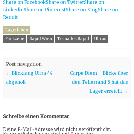
Share on Facebook
Share on Twitter
Share on
Linkedin
Share on Pinterest
Share on Xing
Share on
Reddit
Lagerleben
Fanszene
Rapid Wien
Tornados Rapid
Ultras
Post navigation
←
Blickfang Ultra 44
Carpe Diem – Blicke über
abgeholt
den Tellerrand 8 hat das
Lager erreicht
→
Schreibe einen Kommentar
Deine E-Mail-Adresse wird nicht veröffentlicht.
Erforderliche Felder sind mit
*
markiert